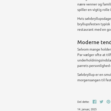
nære venner og famili
spiller en vigtig roll
Hvis sølvbryllupsdagen
bryllupsfesten typisk
restaurant med en go
Moderne tende
Selvom mange holder f
Par vælger ofte at til
underholdningsindslag
parrets personlighed 
Sølvbryllup er en smu
morgensangen til fest
Del
Twee
Del dette:
14. januar, 2025