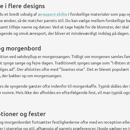
 i flere designs
u et bredt udvalg af
æresport skilte
i forskellige materialer som pap o
ine ønsker, så de matcher parrets stil. Du kan vælge mellem forskellige b
samt tilføje navne og datoer. Ved at tage højde for de blomster, der skal
nde og smuk æresport, der bliver et mindeværdigt indslag på dagen.
og morgenbord
ition ved sølvbryllup er morgensangen. Tidligt om morgenen samles fam
at synge sange og fejre dagen. Traditionelt synges sange som "I Østen st
ølges ad". Der afsluttes ofte med "Svantes vise". Det er blevet populært 
er, der bakker op om morgensangen.
es de syngende gæster ofte indenfor til morgenkaffe. Typisk skåles der
ar numre. Hvis ikke der afholdes en efterfølgende fest, vil man typisk o
ptioner og fester
g morgenbordet fortsætter festlighederne ofte med en reception eller 
r i størrelse og stil, afhængig af parrets præferencer. Nogle vælger en 