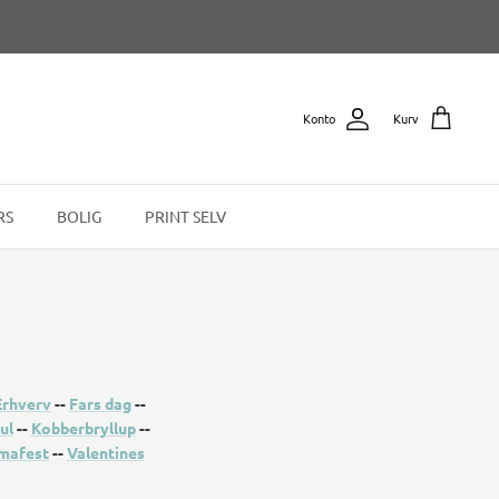
Konto
Kurv
RS
BOLIG
PRINT SELV
Erhverv
--
Fars dag
--
ul
--
Kobberbryllup
--
mafest
--
Valentines