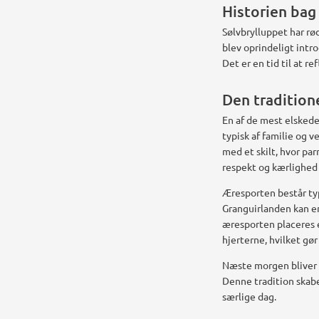
Historien bag
Sølvbrylluppet har rø
blev oprindeligt intr
Det er en tid til at 
Den tradition
En af de mest elskede
typisk af familie og 
med et skilt, hvor par
respekt og kærlighed t
Æresporten består typ
Granguirlanden kan e
æresporten placeres e
hjerterne, hvilket gør
Næste morgen bliver 
Denne tradition skabe
særlige dag.