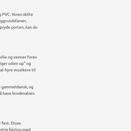
g PVC. Vores skilte
aggrundsfarver,
 pryde porten, kan du
ilie og venner foran
iger solen op" og
at hyre musikere til
 i gammeldansk, og
gså have brudevalsen
fest. Disse
intim fejring med