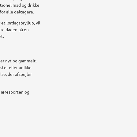
itionel mad og drikke
for alle deltagere.
et lørdagsbryllup, vil
jre dagen på en
t.
der nyt og gammelt.
ster eller unikke
se, der afspejler
ra æresporten og