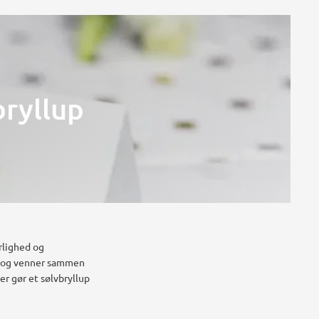
bryllup
rlighed og
ie og venner sammen
der gør et sølvbryllup