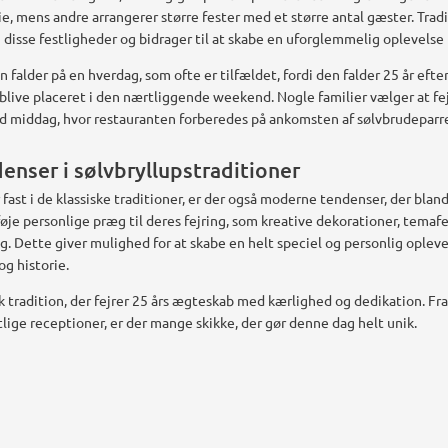
e, mens andre arrangerer større fester med et større antal gæster. Trad
e i disse festligheder og bidrager til at skabe en uforglemmelig oplevelse 
 falder på en hverdag, som ofte er tilfældet, fordi den falder 25 år efter 
 blive placeret i den nærtliggende weekend. Nogle familier vælger at fe
d middag, hvor restauranten forberedes på ankomsten af sølvbrudeparre
nser i sølvbryllupstraditioner
ast i de klassiske traditioner, er der også moderne tendenser, der blan
føje personlige præg til deres fejring, som kreative dekorationer, temafe
. Dette giver mulighed for at skabe en helt speciel og personlig oplevel
og historie.
k tradition, der fejrer 25 års ægteskab med kærlighed og dedikation. F
lige receptioner, er der mange skikke, der gør denne dag helt unik.
t
Pin
det