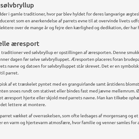
 sølvbryllup
dder i gamle traditioner, hvor par blev hyldet for deres langvarige ægte
oduceret som en anerkendelse af parrets evne til at overvinde livets ud
reflektere over de mange år og fejre den kærlighed og dedikation, der h
elle æresport
 traditioner ved sølvbryllup er opstillingen af æresporten. Denne smuk
venner dagen før selve sølvbrylluppet. Æresporten placeres foran brudep
rets navne og datoen for sølvbrylluppet står skrevet. Det er en symbolsk 
il parret.
isk af et træskelet pyntet med en granguirlande samt årstidens blomster 
nten snoes rundt om stativet eller bindes fast med jævne mellemrum. Ø
t æresport hjerte eller skjold med parrets navne. Man kan tilkøbe oph
 det lettere at montere.
parret vækket af overraskelsen, som ofte ledsages af morgensang og et
r en varm og hjertevarm atmosfære, hvor familie og venner samles for a