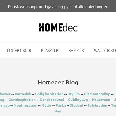
Dansk webshop med gaver og pynt til alle anledninger.
FESTARTIKLER
PLAKATER
RAMMER
WALLSTICKE
Homedec Blog
hower
--
Barnedåb
--
Bolig inspiration
--
Bryllup
--
Diamantbryllup
--
dag
--
Gaveinspiration
--
Gender reveal
--
Guldbryllup
--
Halloween
--
J
s dag
--
Nonfirmation
--
Nytår
--
Påske
--
Student
--
Sølvbryllup
--
Te
day