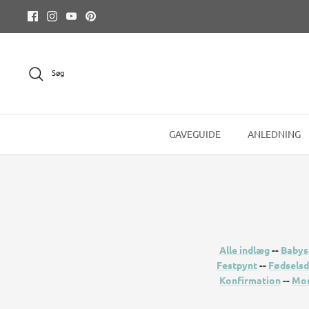
Hop
til
indhold
Søg
GAVEGUIDE
ANLEDNING
Alle indlæg
--
Babys
Festpynt
--
Fødsels
Konfirmation
--
Mor