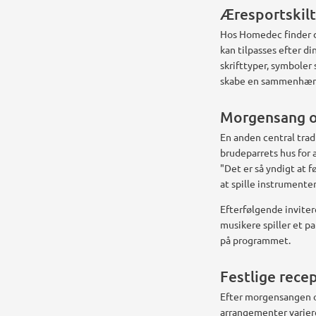
Æresportskilte
Hos Homedec finder d
kan tilpasses efter d
skrifttyper, symboler 
skabe en sammenhænge
Morgensang 
En anden central trad
brudeparrets hus for 
"Det er så yndigt at f
at spille instrument
Efterfølgende inviter
musikere spiller et p
på programmet.
Festlige rece
Efter morgensangen o
arrangementer variere