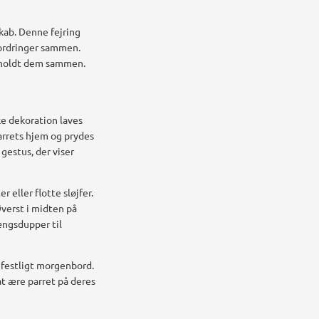
skab. Denne fejring
fordringer sammen.
ar holdt dem sammen.
ke dekoration laves
arrets hjem og prydes
gestus, der viser
eller flotte sløjfer.
verst i midten på
ængsdupper til
 festligt morgenbord.
t ære parret på deres