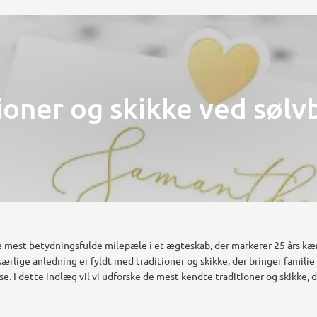
ioner og skikke ved sølv
de mest betydningsfulde milepæle i et ægteskab, der markerer 25 års kæ
rlige anledning er fyldt med traditioner og skikke, der bringer famil
ejse. I dette indlæg vil vi udforske de mest kendte traditioner og skikke, 