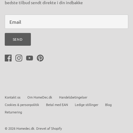
bedste tilbud sendt direkte i din indbakke
SEND
Kontakt os
Om HomeDec.dk
Handelsbetingelser
Cookies & personpolitik
Betal med EAN
Ledige stillinger
Blog
Returnering
© 2026
Homedec.dk
.
Drevet af Shopify