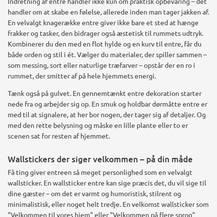
Indretning af entre handler ikke kun om praktisk opbevaring – det
handler om at skabe en følelse, allerede inden man tager jakken af.
En velvalgt knagerække entre giver ikke bare et sted at hænge
frakker og tasker, den bidrager også æstetisk til rummets udtryk.
Kombinerer du den med en flot hylde og en kurv til entre, får du
både orden og stil i ét. Vælger du materialer, der spiller sammen –
som messing, sort eller naturlige træfarver – opstår der en ro i
rummet, der smitter af på hele hjemmets energi.
Tænk også på gulvet. En gennemtænkt entre dekoration starter
nede fra og arbejder sig op. En smuk og holdbar dørmåtte entre er
med til at signalere, at her bor nogen, der tager sig af detaljer. Og
med den rette belysning og måske en lille plante eller to er
scenen sat for resten af hjemmet.
Wallstickers der siger velkommen – på din måde
Få ting giver entreen så meget personlighed som en velvalgt
wallsticker. En wallsticker entre kan sige præcis det, du vil sige til
dine gæster – om det er varmt og humoristisk, stilrent og
minimalistisk, eller noget helt tredje. En velkomst wallsticker som
"Velkommen til vores hjem" eller "Velkommen på flere sprog"