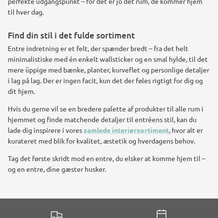
perfekte udgangspunkt – for det er jo det rum, de kommer hjem
til hver dag.
Find din stil i det fulde sortiment
Entre indretning er et felt, der spænder bredt – fra det helt
minimalistiske med én enkelt wallsticker og en smal hylde, til det
mere üppige med bænke, planter, kurveflet og personlige detaljer
i lag på lag. Der er ingen facit, kun det der føles rigtigt for dig og
dit hjem.
Hvis du gerne vil se en bredere palette af produkter til alle rum i
hjemmet og finde matchende detaljer til entréens stil, kan du
lade dig inspirere i vores
samlede interiørsortiment
, hvor alt er
kurateret med blik for kvalitet, æstetik og hverdagens behov.
Tag det første skridt mod en entre, du elsker at komme hjem til –
og en entre, dine gæster husker.