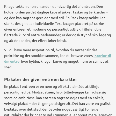
Knagerækken er on en anden uundværlig del af entreen. Den
holder orden på det daglige kaos af jakker, tasker og tørklæder –
og den kan sagtens gøre det med stil. En Rack knagerække i et
slankt design eller individuelle Text knager placeret på række
giver entreen et moderne og personligt udtryk. Tilføjer du en
flettede kurv til entre nedenunder, er der også styr på sko, legetøj
og alt det andet, der ellers løber løbsk.
Vil du have mere inspiration til, hvordan du sætter alt det
praktiske og det smukke sammen, kan du browse vores
interiør til
din entre
, hvor hylder, knager, kurve og meget mere er samlet ét
sted.
Plakater der giver entreen karakter
En plakat i entreen er en nem og effektfuld måde at tilføje
personlighed på. Modsat stuen, hvor billedvægge kan vokse sig
store og ambitiøse, kan entreen sagtens nøjes med én enkelt,
velvalgt plakat – der til gengæld siger alt. Det kan være en grafisk
byplakat over det sted, der betyder noget særligt for jer, en
naturplakat der bringer ro ind i rummet, eller noget mere legesygt