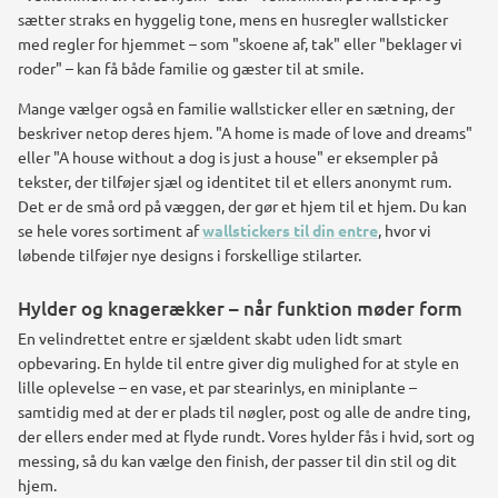
sætter straks en hyggelig tone, mens en husregler wallsticker
med regler for hjemmet – som "skoene af, tak" eller "beklager vi
roder" – kan få både familie og gæster til at smile.
Mange vælger også en familie wallsticker eller en sætning, der
beskriver netop deres hjem. "A home is made of love and dreams"
eller "A house without a dog is just a house" er eksempler på
tekster, der tilføjer sjæl og identitet til et ellers anonymt rum.
Det er de små ord på væggen, der gør et hjem til et hjem. Du kan
se hele vores sortiment af
wallstickers til din entre
, hvor vi
løbende tilføjer nye designs i forskellige stilarter.
Hylder og knagerækker – når funktion møder form
En velindrettet entre er sjældent skabt uden lidt smart
opbevaring. En hylde til entre giver dig mulighed for at style en
lille oplevelse – en vase, et par stearinlys, en miniplante –
samtidig med at der er plads til nøgler, post og alle de andre ting,
der ellers ender med at flyde rundt. Vores hylder fås i hvid, sort og
messing, så du kan vælge den finish, der passer til din stil og dit
hjem.