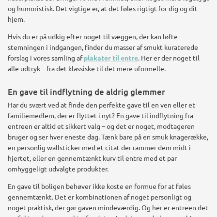
og humoristisk. Det vigtige er, at det føles rigtigt for dig og dit
hjem.
Hvis du er på udkig efter noget til væggen, der kan løfte
stemningen i indgangen, finder du masser af smukt kuraterede
forslag i vores samling af
plakater til entre
. Her er der noget til
alle udtryk – fra det klassiske til det mere uformelle.
En gave til indflytning de aldrig glemmer
Har du svært ved at finde den perfekte gave til en ven eller et
familiemedlem, der er flyttet i nyt? En gave til indflytning fra
entreen er altid et sikkert valg – og det er noget, modtageren
bruger og ser hver eneste dag. Tænk bare på en smuk knagerække,
en personlig wallsticker med et citat der rammer dem midt i
hjertet, eller en gennemtænkt kurv til entre med et par
omhyggeligt udvalgte produkter.
En gave til boligen behøver ikke koste en formue for at føles
gennemtænkt. Det er kombinationen af noget personligt og
noget praktisk, der gør gaven mindeværdig. Og her er entreen det