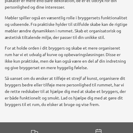
plakater er mere end bare dekoration; de er et udtryk for din
personlighed og dine interesser.
Møbler spiller også en væsentlig rolle i bryggersets funktionalitet
og udseende. Fra praktiske hylder til stilfulde skabe kan de rigtige
møbler ændre dynamikken i rummet. Skab et organisatorisk og
æstetisk tiltalende miljø, der passer til din unikke stil.
For at holde orden i dit bryggers og skabe et mere organiseret
rum har vi et udvalg af kurve og opbevaringsløsninger. Disse er
ikke kun praktiske, men de kan også være en del af din indretning
og give bryggerset en mere hyggelig følelse.
Så uanset om du ønsker at tilføje et strejf af kunst, organisere dit
bryggers bedre eller tilføje mere personlighed til rummet, har vi
de rette redskaber til at hjælpe dig med at skabe et bryggers, der
er både funktionelt og smukt. Lad os hjælpe dig med at gøre dit
bryggers til et rum, du elsker at bruge og vise frem.