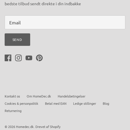
bedste tilbud sendt direkte i din indbakke
SEND
Kontakt os
Om HomeDec.dk
Handelsbetingelser
Cookies & personpolitik
Betal med EAN
Ledige stillinger
Blog
Returnering
© 2026
Homedec.dk
.
Drevet af Shopify