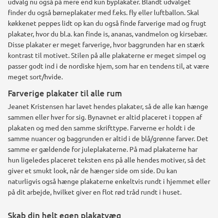
udvalg nu også på mere end kun byplakater. Blandt udvalget
finder du også børneplakater med f.eks. fly eller luftballon. Skal
køkkenet peppes lidt op kan du også finde farverige mad og frugt
plakater, hvor du bl.a. kan finde is, ananas, vandmelon og kirsebær.
Disse plakater er meget farverige, hvor baggrunden har en stærk
kontrast til motivet. Stilen på alle plakaterne er meget simpel og
passer godt ind i de nordiske hjem, som har en tendens til, at være
meget sort/hvide.
Farverige plakater til alle rum
Jeanet Kristensen har lavet hendes plakater, så de alle kan hænge
sammen eller hver for sig. Bynavnet er altid placeret i toppen af
plakaten og med den samme skrifttype. Farverne er holdt i de
samme nuancer og baggrunden er altid i de blå/grønne farver. Det
samme er gældende for juleplakaterne. På mad plakaterne har
hun ligeledes placeret teksten ens på alle hendes motiver, så det
giver et smukt look, når de hænger side om side. Du kan
naturligvis også hænge plakaterne enkeltvis rundt i hjemmet eller
på dit arbejde, hvilket giver en flot rød tråd rundt i huset.
Skab din helt egen plakatvæg