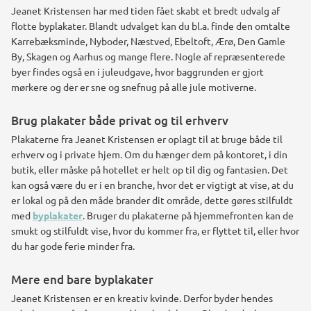
Jeanet Kristensen har med tiden fået skabt et bredt udvalg af
flotte byplakater. Blandt udvalget kan du bl.a. finde den omtalte
Karrebæksminde, Nyboder, Næstved, Ebeltoft, Ærø, Den Gamle
By, Skagen og Aarhus og mange flere. Nogle af repræsenterede
byer findes også en i juleudgave, hvor baggrunden er gjort
mørkere og der er sne og snefnug på alle jule motiverne.
Brug plakater både privat og til erhverv
Plakaterne fra Jeanet Kristensen er oplagt til at bruge både til
erhverv og i private hjem. Om du hænger dem på kontoret, i din
butik, eller måske på hotellet er helt op til dig og fantasien. Det
kan også være du er i en branche, hvor det er vigtigt at vise, at du
er lokal og på den måde brander dit område, dette gøres stilfuldt
med
byplakater
. Bruger du plakaterne på hjemmefronten kan de
smukt og stilfuldt vise, hvor du kommer fra, er flyttet til, eller hvor
du har gode ferie minder fra.
Mere end bare byplakater
Jeanet Kristensen er en kreativ kvinde. Derfor byder hendes