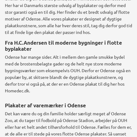
Her har vi Danmarks største udvalg af byplakater og derfor med
stor garanti også en til dig.
Her finder du et bredt udvalg af flotte
motiver af Odense. Alle vores plakater er designet af dygtige
plakatkunstnere, som alle har hver deres stil, tag dig derfor god tid
til at finde lige den plakat der passer ind hos.
Fra H.C.Andersen til moderne bygninger i flotte
byplakater
Odense har mange sider. Alt i mellem den gamle smukke bydel
med de brostensbelagte gader og de helt nye store moderne
bygningsværker som eksempelvis OUH.
Derfor er Odense også en
populær by, at skitsere blandt de dygtige plakatkunstnere, og
derfor tror vi også på, at der er en Odense plakat til dig her hos
Homedec.dk.
Plakater af varemærker i Odense
Det kan være du og din familie holder særligt meget af Odense
Zoo, at du tager til fodbold på Odense Stadion, arbejder på OUH
eller har et helt andet tilhørsforhold til Odense. Fælles for dem er,
at de alle er til stede på vores flotte Odense plakater. Så uanset