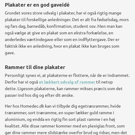
Plakater er en god gaveidé
Grundet vores store udvalg i plakater, har vi også rigtig mange
plakater til forskellige anledninger. Det er alt fra fødselsdag, mors
og fars dag, barnedåb, konfirmation, student osv.
Men man kan
også vælge at give en plakat som en ekstra forkælelse, en
anderledes værtindegave eller som en indflyttergave.
Der er
faktisk ikke en anledning, hvor en plakat ikke kan bruges som
gave.
Rammer til dine plakater
Personligt synes vi, at plakaterne er flottere, når de er indrammet.
Derfor har vi også
et lækkert udvalg af rammer
til netop
dette.
Ligesom plakaterne, kan rammer mikses præcis som det
passer ind hos dig og efter dit ønske.
Her hos Homedec.dk kan vi tilbyde dig egetræsrammer, hvide
trærammer, sort træramme, en super lækker guld ramme i
aluminium, og endda en rigtig fin sort plast ramme i en høj
kvalitet.
Alle disse rammer kommer med en plexiglas front, som
gør dine rammer mere slidstærke overfor brud og ridser, men det