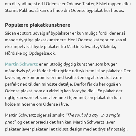
om dit yndlingssted i Odense er Odense Teater, Fisketrappen eller
Storms Pakhus, så kan du finde din Odense byplakat her hos os.
Populære plakatkunstnere
Sådan et stort udvalg af byplakater er kun muligt fordi, der er så
mange dygtige plakatkunstnere.
Her i Odense kategorien kan vi
eksempelvis tilbyde plakater fra Martin Schwartz, Vilakula,
Nördiske og Opdagelse.dk.
Martin Schwartz
er en utrolig dygtig kunstner, som bruger
månedsvis på, at få det helt rigtige udtryk frem i sine plakater. Der
laves ingen kompromisser med kvaliteten og alt der skal være
perfekt ned til den mindste detalje. Derfor får du her også en
Odense plakat, som du virkelig kan fordybe dig i. En plakat der
rigtig kan være et samtaleemne i hjemmet, en plakat der kan
holde minderne om Odense i live.
Martin Schwartz siger så smukt
“The soul of a city - in a single
print”
, og det er præcis det han kan.
Martin Schwartz laver
plakater laver plakater i et tidløst design med et drys af nostalgi.