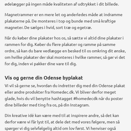
ødelægger på ingen måde kvaliteten af udtrykket i dit billede.
Magnetrammer er en mere let og anderledes måde at indramme
plakaterne på. De monteres i top og bunde med små kraftige
magneter. De sælges i hvid, sort træ og egetræ.
Når du køber dine plakater hos os, så sætte vi altid dine plakater i
rammen for dig. Køber du flere plakater og ramme på samme
ordre, så kan du bare vedlægge en besked til os omkring dit ønske,
om hvilke plakater der skal monteres i hvilke rammer, så gør vi det
for dig, inden vi pakker dine vare til dig.
Vis og gerne din Odense byplakat
Vi vil så gerne se, hvordan du indretter dig med din Odense plakat
eller andre produkter fra Homedec.dk.
Vi bliver derfor meget
glade, hvis du vil benytte hashtagget #homedecdk når du poster
dine billeder med ting fra os, på din Instagram.
Din kreative idé kan være med til at inspirere andre, så det kan
derfor være vi får lyst til, at dele det med vores følgere, men så
spørger vi dig selvfølgelig altid om lov først. Vi henviser også