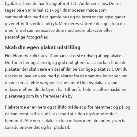
byplakat, hvor de har fotograferet H.C. Andersens hus. Det er
taget på en minimalistisk og lidt moderen måde, som
sammenholdt med det gamle hus og de brostensbelagte gader
giver et helt særligt udtryk.
Med deres stilrene designs, kan du
med fordel sammensætte dem med andre plakater eller
personlige fotografier.
Skab din egen plakat udstilling
Hos Homedec.dk har vi Danmarks største udvalg af byplakater.
Derfor er her også en rigtig god mulighed for, at du kan finde de
plakater der skal være en del af din personlige plakat stil.
Om du
ønsker at lave en væg med plakater fra den samme kunstner, om
du ønsker at fylde væggen i stuen med fine byplakater, som
mikses mellem de de byer i har tilhørsforhold til, eller måske en
plakatvæg som kun fremviser én by.
Plakaterne er en nem og stilfuld måde at pifte hjemmet og på, og
de kan nemt skiftes ud i takt med at tiden også ændre sig i
hjemmet.
Alle vores plakater kan mikses med hinanden, præcis
som du ønsker det og har plads til.