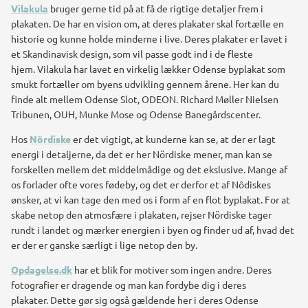
Vilakula
bruger gerne tid på at få de rigtige detaljer frem i
plakaten.
De har en vision om, at deres plakater skal fortælle en
historie og kunne holde minderne i live.
Deres plakater er lavet i
et Skandinavisk design, som vil passe godt ind i de fleste
hjem.
Vilakula har lavet en virkelig lækker Odense byplakat som
smukt fortæller om byens udvikling gennem årene. Her kan du
finde alt mellem Odense Slot, ODEON. Richard Møller Nielsen
Tribunen, OUH, Munke Mose og Odense Banegårdscenter.
Hos
Nördiske
er det vigtigt, at kunderne kan se, at der er lagt
energi i detaljerne, da det er her Nördiske mener, man kan se
forskellen mellem det middelmådige og det ekslusive.
Mange af
os forlader ofte vores fødeby, og det er derfor et af Nôdiskes
ønsker, at vi kan tage den med os i form af en flot byplakat. For at
skabe netop den atmosfære i plakaten, rejser Nördiske tager
rundt i landet og mærker energien i byen og finder ud af, hvad det
er der er ganske særligt i lige netop den by.
Opdagelse.dk
har et blik for motiver som ingen andre. Deres
fotografier er dragende og man kan fordybe dig i deres
plakater.
Dette gør sig også gældende her i deres Odense