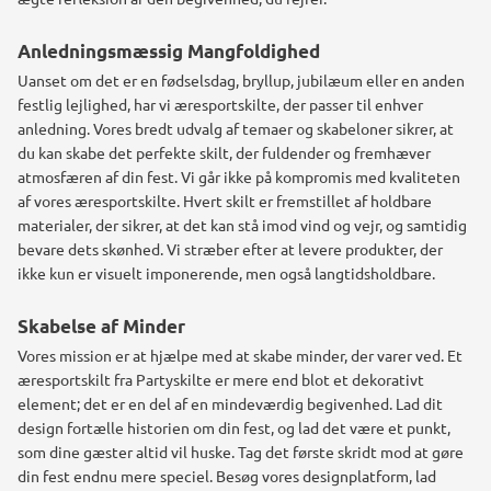
Anledningsmæssig Mangfoldighed
Uanset om det er en fødselsdag, bryllup, jubilæum eller en anden
festlig lejlighed, har vi æresportskilte, der passer til enhver
anledning. Vores bredt udvalg af temaer og skabeloner sikrer, at
du kan skabe det perfekte skilt, der fuldender og fremhæver
atmosfæren af din fest.
Vi går ikke på kompromis med kvaliteten
af vores æresportskilte. Hvert skilt er fremstillet af holdbare
materialer, der sikrer, at det kan stå imod vind og vejr, og samtidig
bevare dets skønhed. Vi stræber efter at levere produkter, der
ikke kun er visuelt imponerende, men også langtidsholdbare.
Skabelse af Minder
Vores mission er at hjælpe med at skabe minder, der varer ved. Et
æresportskilt fra Partyskilte er mere end blot et dekorativt
element; det er en del af en mindeværdig begivenhed. Lad dit
design fortælle historien om din fest, og lad det være et punkt,
som dine gæster altid vil huske.
Tag det første skridt mod at gøre
din fest endnu mere speciel. Besøg vores designplatform, lad