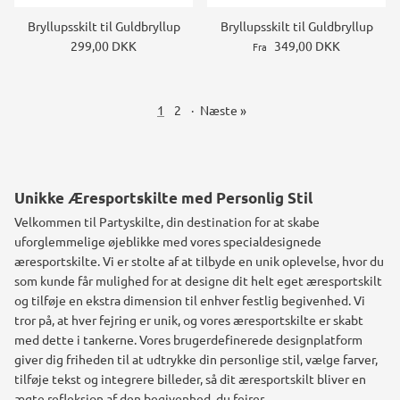
Bryllupsskilt til Guldbryllup
Bryllupsskilt til Guldbryllup
299,00 DKK
349,00 DKK
Fra
1
2
·
Næste »
Unikke Æresportskilte med Personlig Stil
Velkommen til Partyskilte, din destination for at skabe
uforglemmelige øjeblikke med vores specialdesignede
æresportskilte. Vi er stolte af at tilbyde en unik oplevelse, hvor du
som kunde får mulighed for at designe dit helt eget æresportskilt
og tilføje en ekstra dimension til enhver festlig begivenhed.
Vi
tror på, at hver fejring er unik, og vores æresportskilte er skabt
med dette i tankerne. Vores brugerdefinerede designplatform
giver dig friheden til at udtrykke din personlige stil, vælge farver,
tilføje tekst og integrere billeder, så dit æresportskilt bliver en
ægte refleksion af den begivenhed, du fejrer.