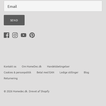
SEND
Kontakt os
Om HomeDec.dk
Handelsbetingelser
Cookies & personpolitik
Betal med EAN
Ledige stillinger
Blog
Returnering
© 2026
Homedec.dk
.
Drevet af Shopify