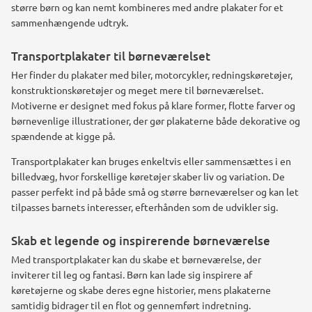
større børn og kan nemt kombineres med andre plakater for et
sammenhængende udtryk.
Transportplakater til børneværelset
Her finder du plakater med biler, motorcykler, redningskøretøjer,
konstruktionskøretøjer og meget mere til børneværelset.
Motiverne er designet med fokus på klare former, flotte farver og
børnevenlige illustrationer, der gør plakaterne både dekorative og
spændende at kigge på.
Transportplakater kan bruges enkeltvis eller sammensættes i en
billedvæg, hvor forskellige køretøjer skaber liv og variation. De
passer perfekt ind på både små og større børneværelser og kan let
tilpasses barnets interesser, efterhånden som de udvikler sig.
Skab et legende og inspirerende børneværelse
Med transportplakater kan du skabe et børneværelse, der
inviterer til leg og fantasi. Børn kan lade sig inspirere af
køretøjerne og skabe deres egne historier, mens plakaterne
samtidig bidrager til en flot og gennemført indretning.