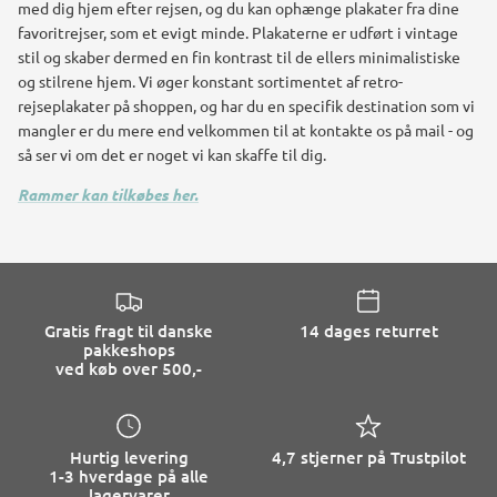
med dig hjem efter rejsen, og du kan ophænge plakater fra dine
favoritrejser, som et evigt minde.
Plakaterne er udført i vintage
stil og skaber dermed en fin kontrast til de ellers minimalistiske
og stilrene hjem.
Vi øger konstant sortimentet af retro-
rejseplakater på shoppen, og har du en specifik destination som vi
mangler er du mere end velkommen til at kontakte os på mail - og
så ser vi om det er noget vi kan skaffe til dig.
Rammer kan tilkøbes her.
Gratis fragt til danske
14 dages returret
pakkeshops
ved køb over 500,-
Hurtig levering
4,7 stjerner på Trustpilot
1-3 hverdage på alle
lagervarer