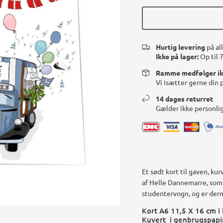
Hurtig levering
på al
Ikke på lager:
Op til 
Ramme medfølger i
Vi isætter gerne din 
14 dages returret
Gælder ikke personli
Et sødt kort til gaven, k
af Helle Dannemarre, som
studentervogn, og er der
Kort A6 11,5 X 16 cm i
Kuvert i genbrugspapi