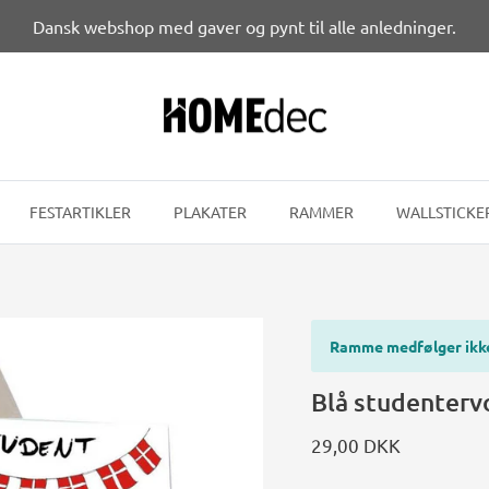
Dansk webshop med gaver og pynt til alle anledninger.
FESTARTIKLER
PLAKATER
RAMMER
WALLSTICKE
Ramme medfølger ikk
Blå studenterv
29,00 DKK