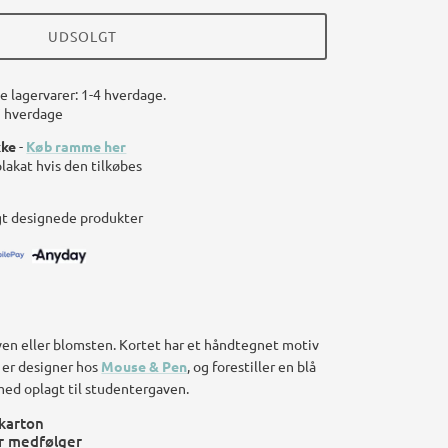
UDSOLGT
le lagervarer: 1-4 hverdage.
7 hverdage
kke
-
Køb ramme her
plakat hvis den tilkøbes
gt designede produkter
urven eller blomsten. Kortet har et håndtegnet motiv
 er designer hos
Mouse & Pen
, og forestiller en blå
med oplagt til studentergaven.
 karton
r medfølger