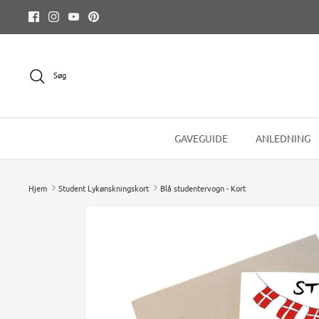
Hop
til
indhold
Søg
GAVEGUIDE
ANLEDNING
Hjem
Student Lykønskningskort
Blå studentervogn - Kort