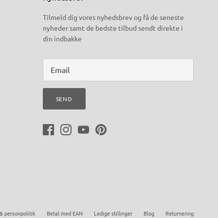
Tilmeld dig vores nyhedsbrev og få de seneste
nyheder samt de bedste tilbud sendt direkte i
din indbakke
SEND
& personpolitik
Betal med EAN
Ledige stillinger
Blog
Returnering