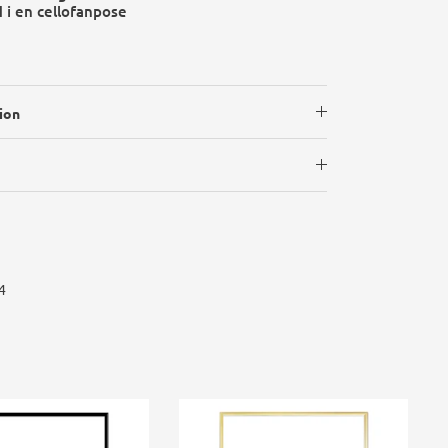
d i en cellofanpose
ion
4