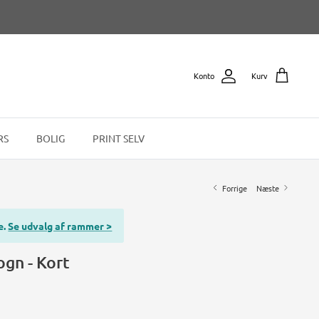
Konto
Kurv
RS
BOLIG
PRINT SELV
Forrige
Næste
e.
Se udvalg af rammer >
ogn - Kort