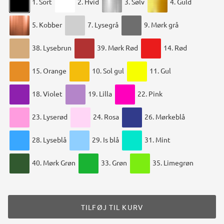
1. Sort
2. Hvid
3. Sølv
4. Guld
5. Kobber
7. Lysegrå
9. Mørk grå
38. Lysebrun
39. Mørk Rød
14. Rød
15. Orange
10. Sol gul
11. Gul
18. Violet
19. Lilla
22. Pink
23. Lyserød
24. Rosa
26. Mørkeblå
28. Lyseblå
29. Is blå
31. Mint
40. Mørk Grøn
33. Grøn
35. Limegrøn
TILFØJ TIL KURV