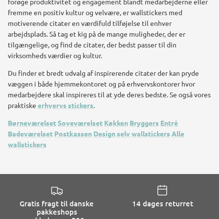
forøge produktivitet og engagement blandt medarbejderne eller
fremme en positiv kultur og velvære, er wallstickers med
motiverende citater en værdifuld tilføjelse til enhver
arbejdsplads. Så tag et kig på de mange muligheder, der er
tilgængelige, og find de citater, der bedst passer til din
virksomheds værdier og kultur.
Du finder et bredt udvalg af inspirerende citater der kan pryde
væggen i både hjemmekontoret og på erhvervskontorer hvor
medarbejdere skal inspireres til at yde deres bedste. Se også vores
praktiske
erhvervs stickers
.
Børneværelset
Soveværelset
Køkken
Bryggers
Entré
Badeværelset
Postkassen
Design selv wallstickers
Alle
wallstickers
Gratis fragt til danske
14 dages returret
pakkeshops