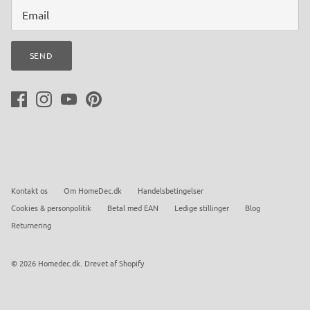
SEND
Kontakt os
Om HomeDec.dk
Handelsbetingelser
Cookies & personpolitik
Betal med EAN
Ledige stillinger
Blog
Returnering
© 2026
Homedec.dk
.
Drevet af Shopify