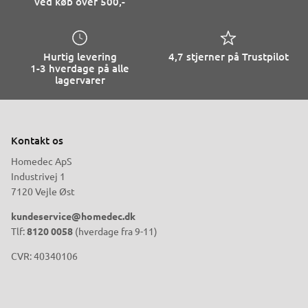
ved køb over 500,-
Hurtig levering
4,7 stjerner på Trustpilot
1-3 hverdage på alle
lagervarer
Kontakt os
Homedec ApS
Industrivej 1
7120 Vejle Øst
kundeservice@homedec.dk
Tlf:
8120 0058
(hverdage fra 9-11)
CVR: 40340106