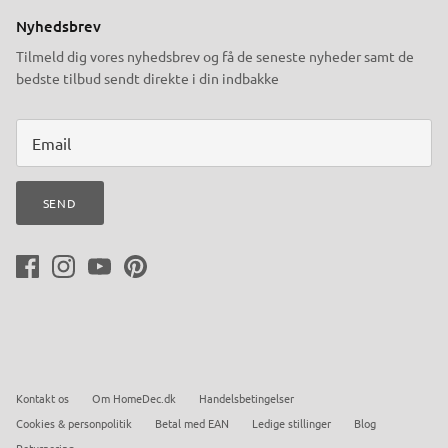
Nyhedsbrev
Tilmeld dig vores nyhedsbrev og få de seneste nyheder samt de
bedste tilbud sendt direkte i din indbakke
SEND
Kontakt os
Om HomeDec.dk
Handelsbetingelser
Cookies & personpolitik
Betal med EAN
Ledige stillinger
Blog
Returnering