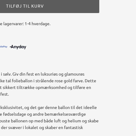
TILFØJ TIL KURV
le lagervarer: 1-4 hverdage.
 i sølv. Giv din fest en luksuriøs og glamourøs
 tal folieballon i strålende rose gold farve. Dette
helt sikkert tiltrække opmærksomhed og tilføre en
fest.
ksklusivitet, og det gør denne ballon til det ideelle
tore fødselsdage og andre bemærkelsesværdige
 puste ballonen op med både luft og helium og skabe
der svæver i lokalet og skaber en fantastisk