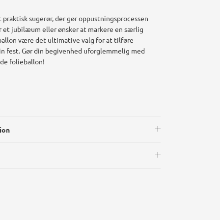
 praktisk sugerør, der gør oppustningsprocessen
r et jubilæum eller ønsker at markere en særlig
ballon være det ultimative valg for at tilføre
din fest. Gør din begivenhed uforglemmelig med
de folieballon!
ion