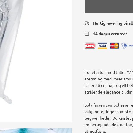
Hurtig levering
på al
14 dages returret
Folieballon med tallet "7"
stemning med vores smukke
tal er 86 cm højt og vil 
strålende elegance til din 
Sølv farven symboliserer e
valg for fejringer som s
begivenheder. Du kan let
en betagende dekoration, 
atmosfære.