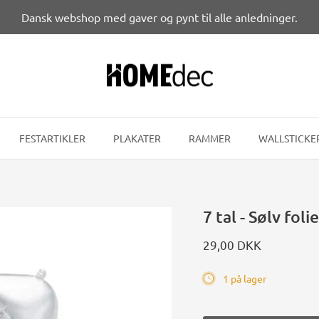
Dansk webshop med gaver og pynt til alle anledninger.
FESTARTIKLER
PLAKATER
RAMMER
WALLSTICKE
7 tal - Sølv fol
29,00 DKK
1 på lager