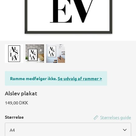
Konstruktions køretøj temafest
Rum temafest
Katte temafest
Ramme medfølger ikke.
Se udvalg af rammer >
Alslev plakat
149,00 DKK
Størrelse
Størrelses guide
A4