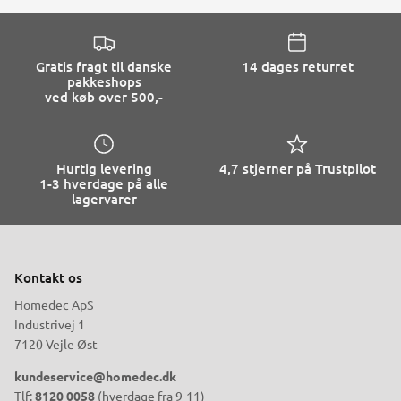
Gratis fragt til danske
14 dages returret
pakkeshops
ved køb over 500,-
Hurtig levering
4,7 stjerner på Trustpilot
1-3 hverdage på alle
lagervarer
Kontakt os
Homedec ApS
Industrivej 1
7120 Vejle Øst
kundeservice@homedec.dk
Tlf:
8120 0058
(hverdage fra 9-11)