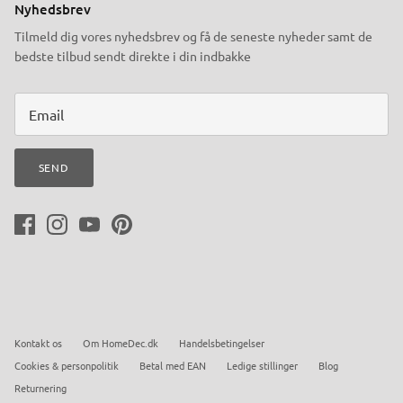
Nyhedsbrev
Tilmeld dig vores nyhedsbrev og få de seneste nyheder samt de
bedste tilbud sendt direkte i din indbakke
SEND
Kontakt os
Om HomeDec.dk
Handelsbetingelser
Cookies & personpolitik
Betal med EAN
Ledige stillinger
Blog
Returnering