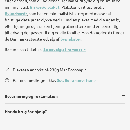
eller et sted, som du holder af. Her kan vi tilbyde dig en smuk og
minimalistisk
Birkerød plakat
. Plakaten er illustreret af
Bylindhardt
, som har en minimalistisk streg med masser af
finurlige detaljer at dykke ned i.
Find en plakat med din egen by
eller hjemegn og skab en hjemlig atmosfære med en personlig
billedvæg der passer til dig og din familie. Hos Homedec.dk finder
du Danmarks største udvalg af
byplakater
.
Ramme kan tilkøbes.
Se udvalg af rammer >
Plakaten er trykt på 230g Mat Fotopapir
Ramme medfølger ikke.
Se alle rammer her >
Returnering og reklamation
Har du brug for hjælp?