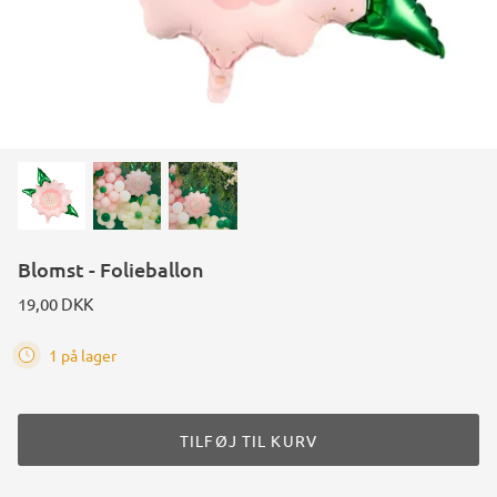
Konstruktions køretøj temafest
Rum temafest
Katte temafest
Blomst - Folieballon
19,00 DKK
1 på lager
TILFØJ TIL KURV