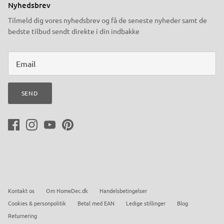
Nyhedsbrev
Tilmeld dig vores nyhedsbrev og få de seneste nyheder samt de
bedste tilbud sendt direkte i din indbakke
SEND
Kontakt os
Om HomeDec.dk
Handelsbetingelser
Cookies & personpolitik
Betal med EAN
Ledige stillinger
Blog
Returnering