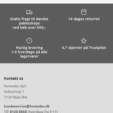
Gratis fragt til danske
14 dages returret
pakkeshops
ved køb over 500,-
Hurtig levering
4,7 stjerner på Trustpilot
1-3 hverdage på alle
lagervarer
Kontakt os
Homedec ApS
Industrivej 1
7120 Vejle Øst
kundeservice@homedec.dk
Tlf:
8120 0058
(hverdage fra 9-11)