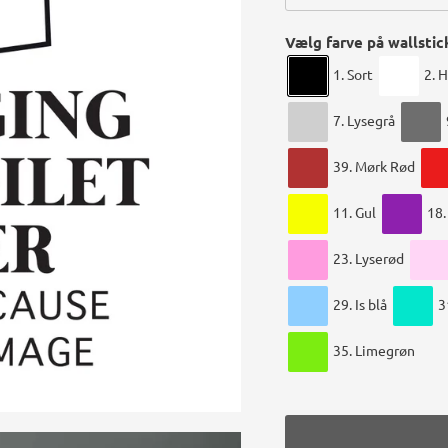
Vælg farve på wallstic
1. Sort
2. 
7. Lysegrå
39. Mørk Rød
11. Gul
18.
23. Lyserød
29. Is blå
3
35. Limegrøn