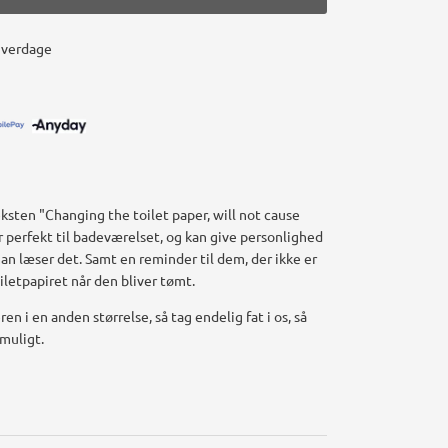
hverdage
eksten "Changing the toilet paper, will not cause
 perfekt til badeværelset, og kan give personlighed
an læser det. Samt en reminder til dem, der ikke er
toiletpapiret når den bliver tømt.
en i en anden størrelse, så tag endelig fat i os, så
 muligt.