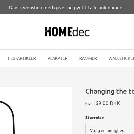
Dansk webshop med gaver og pynt til alle anledninger.
FESTARTIKLER
PLAKATER
RAMMER
WALLSTICKE
Changing the to
169,00 DKK
Fra
Størrelse
Vælg en mulighed