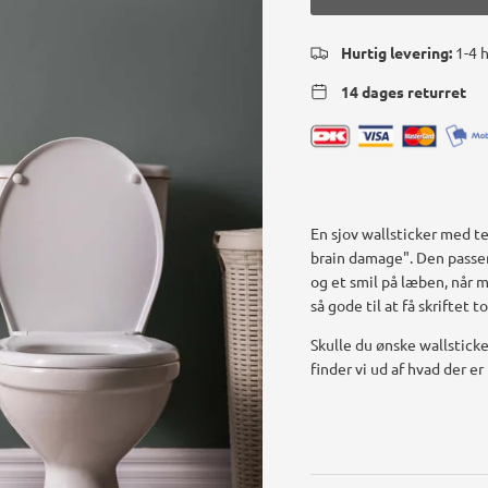
Hurtig levering:
1-4 
14 dages returret
En sjov wallsticker med t
brain damage". Den passer
og et smil på læben, når m
så gode til at få skriftet 
Skulle du ønske wallsticker
finder vi ud af hvad der er