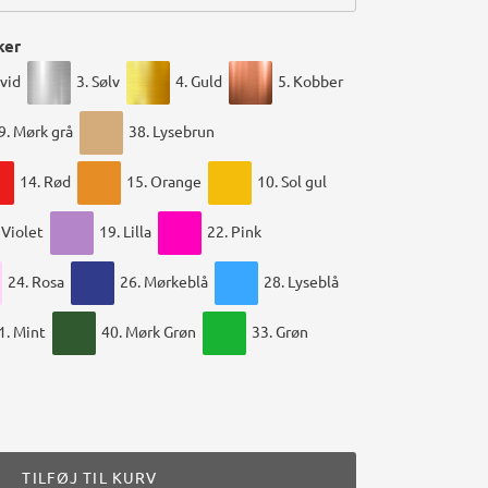
ker
Hvid
3. Sølv
4. Guld
5. Kobber
9. Mørk grå
38. Lysebrun
14. Rød
15. Orange
10. Sol gul
 Violet
19. Lilla
22. Pink
24. Rosa
26. Mørkeblå
28. Lyseblå
1. Mint
40. Mørk Grøn
33. Grøn
TILFØJ TIL KURV