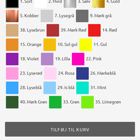
1. Sort
2. Hvid
3. Sølv
4. Guld
5. Kobber
7. Lysegrå
9. Mørk grå
38. Lysebrun
39. Mørk Rød
14. Rød
15. Orange
10. Sol gul
11. Gul
18. Violet
19. Lilla
22. Pink
23. Lyserød
24. Rosa
26. Mørkeblå
28. Lyseblå
29. Is blå
31. Mint
40. Mørk Grøn
33. Grøn
35. Limegrøn
TILFØJ TIL KURV