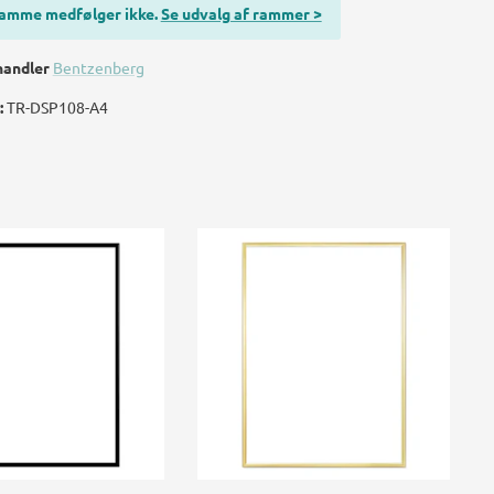
amme medfølger ikke.
Se udvalg af rammer >
handler
Bentzenberg
:
TR-DSP108-A4