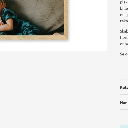
plak
bill
en g
takn
Skab
fler
enhv
Se o
Retu
Har 