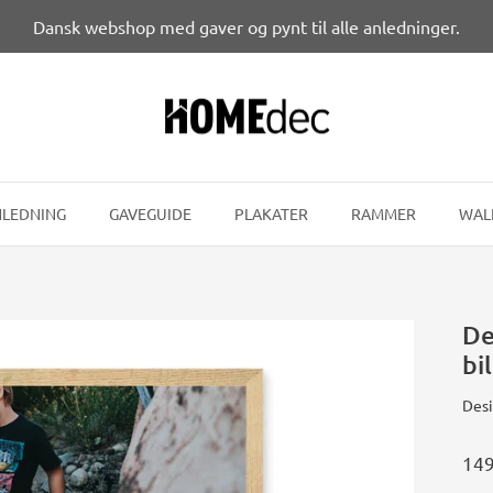
Dansk webshop med gaver og pynt til alle anledninger.
LEDNING
GAVEGUIDE
PLAKATER
RAMMER
WAL
De
bi
Desi
149