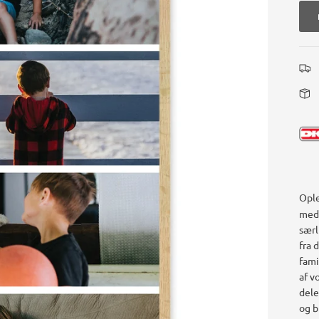
Ople
med 
særl
fra 
fami
af v
dele
og b