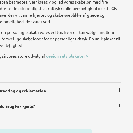
aten betragtes. Vær kreativ og lad vores skabelon med fire
edfelter inspirere dig til at udtrykke din personlighed og stil. Giv
ave, der vil varme hjertet og skabe øjeblikke af glæde og
emmelighed, der varer ved.
 en personlig plakat i vores editor, hvor du kan vælge imellem
e forskellige skabeloner for et personligt udtryk. En unik plakat til
er lejlighed
gså vores store udvalg af
design selv plakater >
rnering og reklamation
du brug for hjælp?