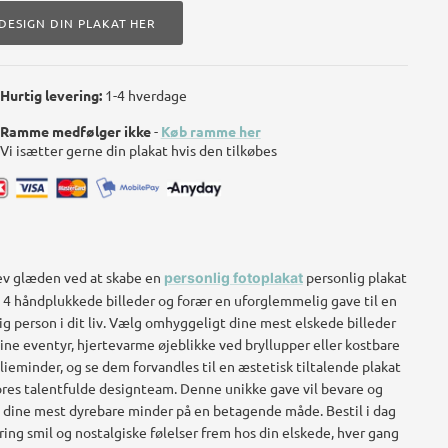
DESIGN DIN PLAKAT HER
Hurtig levering:
1-4 hverdage
Ramme medfølger ikke
-
Køb ramme her
Vi isætter gerne din plakat hvis den tilkøbes
v glæden ved at skabe en
personlig plakat
personlig fotoplakat
4 håndplukkede billeder og forær en uforglemmelig gave til en
ig person i dit liv. Vælg omhyggeligt dine mest elskede billeder
dine eventyr, hjertevarme øjeblikke ved bryllupper eller kostbare
lieminder, og se dem forvandles til en æstetisk tiltalende plakat
ores talentfulde designteam. Denne unikke gave vil bevare og
 dine mest dyrebare minder på en betagende måde. Bestil i dag
ring smil og nostalgiske følelser frem hos din elskede, hver gang