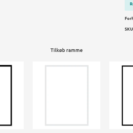
R
For
SKU
Tilkøb ramme