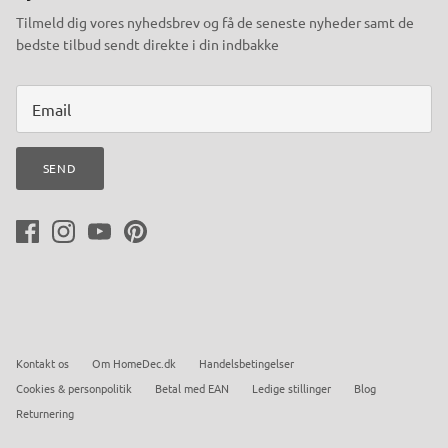
Tilmeld dig vores nyhedsbrev og få de seneste nyheder samt de
bedste tilbud sendt direkte i din indbakke
SEND
Kontakt os
Om HomeDec.dk
Handelsbetingelser
Cookies & personpolitik
Betal med EAN
Ledige stillinger
Blog
Returnering