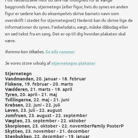
baggrunds farve, stjernetegn (eller figur, hvis du synes en anden
figur er sødere kan du eksempelvis skrive barnets navn som
overskrift i stedet for stjernetegnet) Nederst kan du skrive lige de
informationer du synes. Fødselsdato, vægt, måske dåbsdag eller
en sød tekst fra en sang. Det er op til dig hvordan plakaten skal
være.
Ramme kan tilkøbes.
Se alle rammer
S
e vores store udvalg af
stjernetegns plakater
Stjernetegn
Vandmanden
, 20. januar - 18. februar
Fiskene
, 19. februar - 20. marts
Vædderen
, 21. marts - 19. april
Tyren
, 20. april - 21. maj
Tvillingerne
, 22. maj - 21. juni
Krebsen
, 22. juni - 22. juli
Løven
, 23. juli - 22. august
Jomfruen
, 23. august - 22. september
Vægten
, 23. september - 22. oktober
Skorpionen
, 23. oktober - 22. novemberFamily PosterP
Skytten
, 23. november - 21. december
Stenbukken
, 22. december - 19. januar