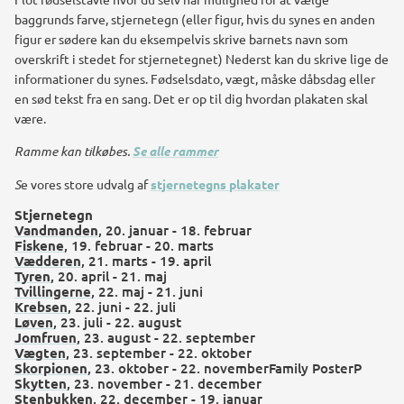
baggrunds farve, stjernetegn (eller figur, hvis du synes en anden
figur er sødere kan du eksempelvis skrive barnets navn som
overskrift i stedet for stjernetegnet) Nederst kan du skrive lige de
informationer du synes. Fødselsdato, vægt, måske dåbsdag eller
en sød tekst fra en sang. Det er op til dig hvordan plakaten skal
være.
Ramme kan tilkøbes.
Se alle rammer
S
e vores store udvalg af
stjernetegns plakater
Stjernetegn
Vandmanden
, 20. januar - 18. februar
Fiskene
, 19. februar - 20. marts
Vædderen
, 21. marts - 19. april
Tyren
, 20. april - 21. maj
Tvillingerne
, 22. maj - 21. juni
Krebsen
, 22. juni - 22. juli
Løven
, 23. juli - 22. august
Jomfruen
, 23. august - 22. september
Vægten
, 23. september - 22. oktober
Skorpionen
, 23. oktober - 22. novemberFamily PosterP
Skytten
, 23. november - 21. december
Stenbukken
, 22. december - 19. januar