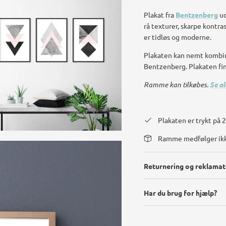
Plakat fra
Bentzenberg
ud
rå texturer, skarpe kontra
er tidløs og moderne.
Plakaten kan nemt kombin
Bentzenberg. Plakaten find
Ramme kan tilkøbes.
Se a
Plakaten er trykt på
Ramme medfølger ik
Returnering og reklamat
Har du brug for hjælp?