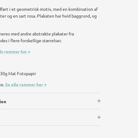
ført i et geometrisk motiv, med en kombination af
ster og en sart rosa. Plakaten har hvid baggrund, og
eres med andre abstrakte plakater fra
es i flere forskellige størrelser.
lle rammer her >
 230g Mat Fotopapir
ke.
Se alle rammer her >
ion