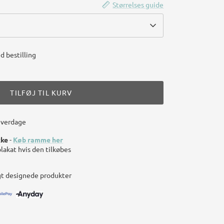
Størrelses guide
d bestilling
TILFØJ TIL KURV
hverdage
kke
-
Køb ramme her
plakat hvis den tilkøbes
gt designede produkter