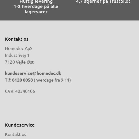
Hurtig levering
4,7 stjerner på Trustpilot
1-3 hverdage på alle
lagervarer
Kontakt os
Homedec ApS
Industrivej 1
7120 Vejle Øst
kundeservice@homedec.dk
Tlf:
8120 0058
(hverdage fra 9-11)
CVR: 40340106
Kundeservice
Kontakt os