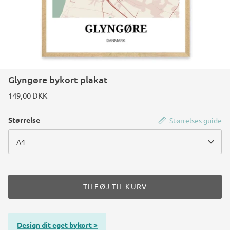
Glyngøre bykort plakat
149,00 DKK
Størrelse
Størrelses guide
A4
TILFØJ TIL KURV
Design dit eget bykort >