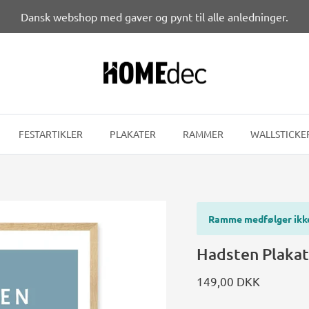
Dansk webshop med gaver og pynt til alle anledninger.
FESTARTIKLER
PLAKATER
RAMMER
WALLSTICKE
Ramme medfølger ikk
Hadsten Plaka
149,00 DKK