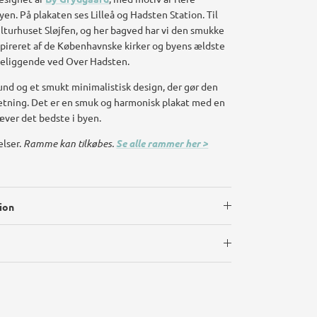
en. På plakaten ses Lilleå og Hadsten Station. Til
ulturhuset Sløjfen, og her bagved har vi den smukke
nspireret af de Københavnske kirker og byens ældste
beliggende ved Over Hadsten.
und og et smukt minimalistisk design, der gør den
etning. Det er en smuk og harmonisk plakat med en
æver det bedste i byen.
elser.
Ramme kan tilkøbes.
Se alle rammer her >
ion