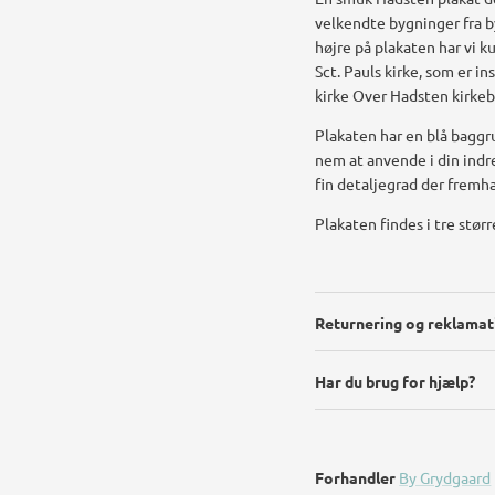
velkendte bygninger fra by
højre på plakaten har vi k
Sct. Pauls kirke, som er i
kirke Over Hadsten kirke
Plakaten har en blå baggr
nem at anvende i din indr
fin detaljegrad der fremh
Plakaten findes i tre størr
Returnering og reklamat
Har du brug for hjælp?
Forhandler
By Grydgaard