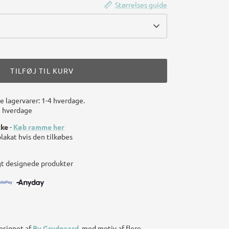
Størrelses guide
TILFØJ TIL KURV
le lagervarer: 1-4 hverdage.
7 hverdage
kke
-
Køb ramme her
plakat hvis den tilkøbes
gt designede produkter
esignet af
By Grydgaard
, med motiv af flere