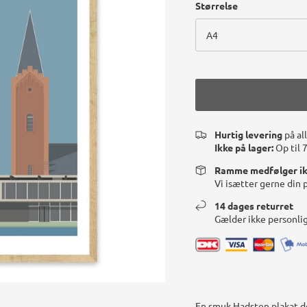
Størrelse
A4
Hurtig levering
på al
Ikke på lager:
Op til 
Ramme medfølger i
Vi isætter gerne din 
14 dages returret
Gælder ikke personli
En smuk Hadsten plakat
d