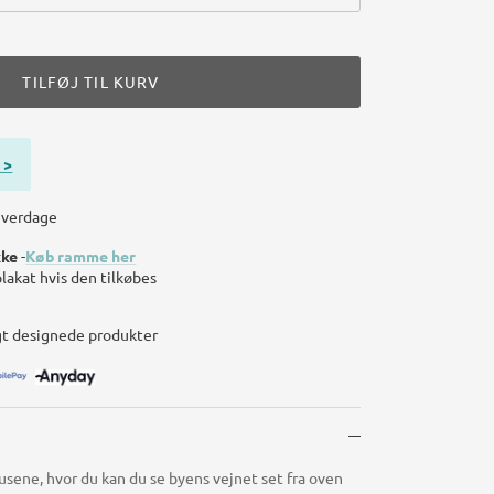
TILFØJ TIL KURV
 >
 hverdage
kke
-
Køb ramme her
plakat hvis den tilkøbes
gt designede produkter
sene, hvor du kan du se byens vejnet set fra oven