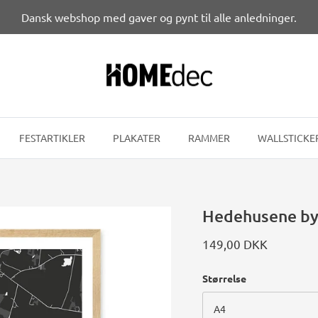
Dansk webshop med gaver og pynt til alle anledninger.
FESTARTIKLER
PLAKATER
RAMMER
WALLSTICKE
Hedehusene by
149,00 DKK
Størrelse
A4