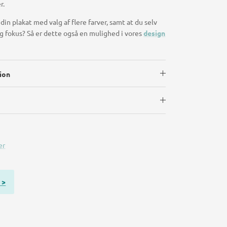
r.
din plakat med valg af flere farver, samt at du selv
fokus? Så er dette også en mulighed i vores
design
ion
er
 >