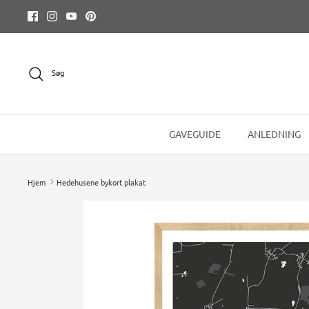
Hop
til
indhold
Søg
GAVEGUIDE
ANLEDNING
Hjem
Hedehusene bykort plakat