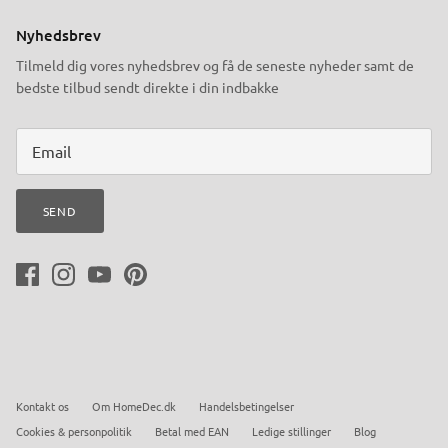
Nyhedsbrev
Tilmeld dig vores nyhedsbrev og få de seneste nyheder samt de
bedste tilbud sendt direkte i din indbakke
SEND
Kontakt os
Om HomeDec.dk
Handelsbetingelser
Cookies & personpolitik
Betal med EAN
Ledige stillinger
Blog