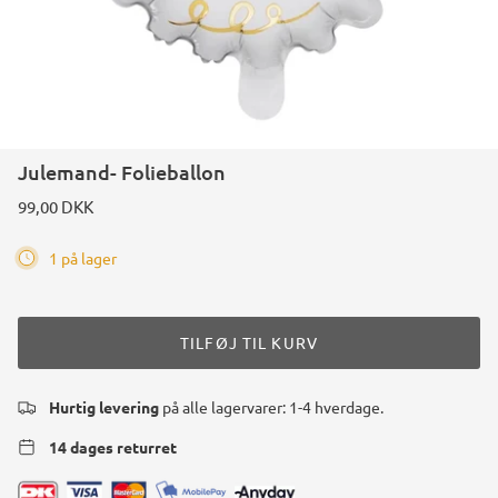
Konstruktions køretøj temafest
Rum temafest
Katte temafest
Julemand- Folieballon
99,00 DKK
1 på lager
TILFØJ TIL KURV
Hurtig levering
på alle lagervarer: 1-4 hverdage.
14 dages returret