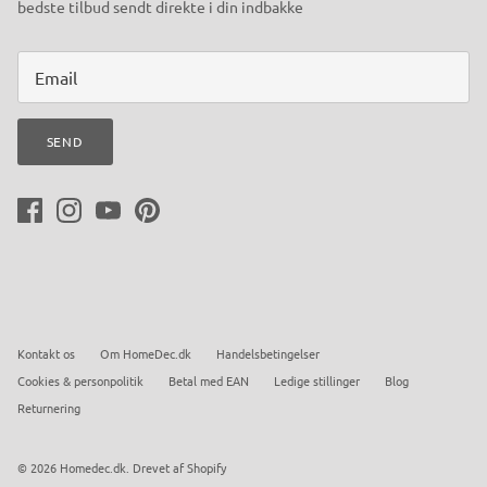
bedste tilbud sendt direkte i din indbakke
SEND
Kontakt os
Om HomeDec.dk
Handelsbetingelser
Cookies & personpolitik
Betal med EAN
Ledige stillinger
Blog
Returnering
© 2026
Homedec.dk
.
Drevet af Shopify