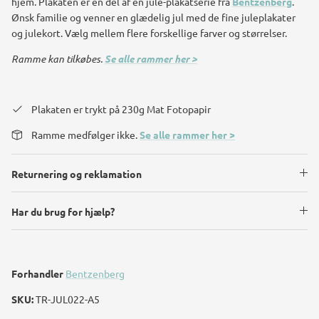
hjem. Plakaten er en del af en jule-plakatserie fra
Bentzenberg
.
Ønsk familie og venner en glædelig jul med de fine juleplakater
og julekort. Vælg mellem flere forskellige farver og størrelser.
Ramme kan tilkøbes.
Se alle rammer her >
Plakaten er trykt på 230g Mat Fotopapir
Ramme medfølger ikke.
Se alle rammer her >
Returnering og reklamation
Har du brug for hjælp?
Forhandler
Bentzenberg
SKU:
TR-JUL022-A5