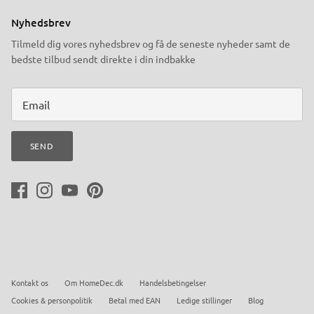
Nyhedsbrev
Tilmeld dig vores nyhedsbrev og få de seneste nyheder samt de
bedste tilbud sendt direkte i din indbakke
SEND
Kontakt os
Om HomeDec.dk
Handelsbetingelser
Cookies & personpolitik
Betal med EAN
Ledige stillinger
Blog