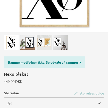
Konstruktions køretøj temafest
Rum temafest
Katte temafest
Ramme medfølger ikke.
Se udvalg af rammer >
Nexø plakat
149,00 DKK
Størrelse
Størrelses guide
A4