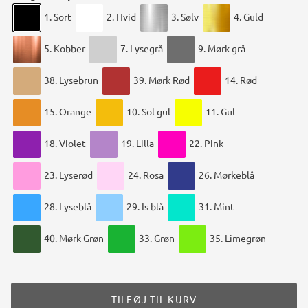
1. Sort
2. Hvid
3. Sølv
4. Guld
5. Kobber
7. Lysegrå
9. Mørk grå
38. Lysebrun
39. Mørk Rød
14. Rød
15. Orange
10. Sol gul
11. Gul
18. Violet
19. Lilla
22. Pink
23. Lyserød
24. Rosa
26. Mørkeblå
28. Lyseblå
29. Is blå
31. Mint
40. Mørk Grøn
33. Grøn
35. Limegrøn
TILFØJ TIL KURV