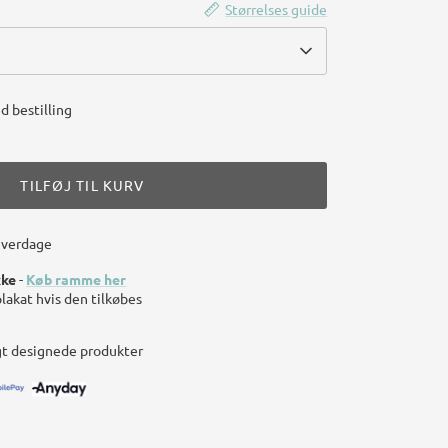
Størrelses guide
d bestilling
TILFØJ TIL KURV
hverdage
kke
-
Køb ramme her
plakat hvis den tilkøbes
gt designede produkter