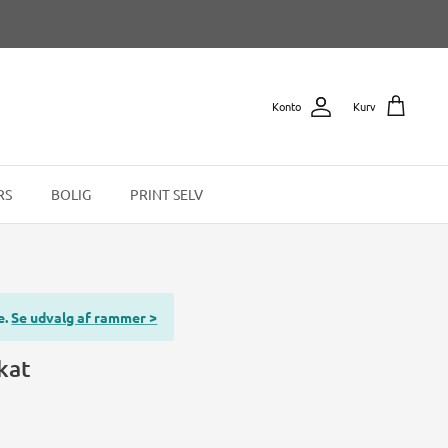
Konto
Kurv
RS
BOLIG
PRINT SELV
e.
Se udvalg af rammer >
kat