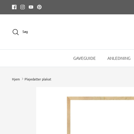
Hop
til
indhold
Søg
GAVEGUIDE
ANLEDNING
Hjem
Plejedatter plakat