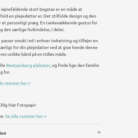
 iøjnefaldende stort bogstav er en måde at
uld en plejedatter er. Det stilfulde design og den
r et personligt præg. En tankevækkende gestus for
g den særlige forbindelse, I deler.
passer smukt ind i enhver indretning og tilføjer en
særligt for din plejedatter ved at give hende denne
eres unikke bånd på en tidløs måde.
alle
Bentzenberg plakater
, og finde lige den familie
g for.
lle rammer her >
 230g Mat Fotopapir
ke.
Se alle rammer her >
ion