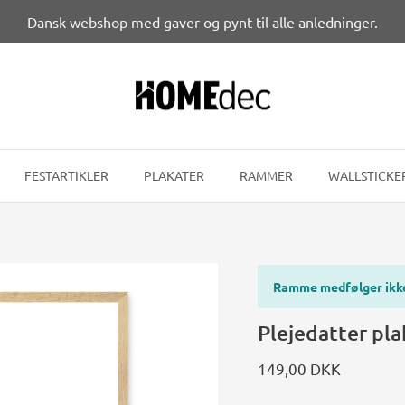
Dansk webshop med gaver og pynt til alle anledninger.
FESTARTIKLER
PLAKATER
RAMMER
WALLSTICKE
Ramme medfølger ikk
Plejedatter pla
149,00 DKK