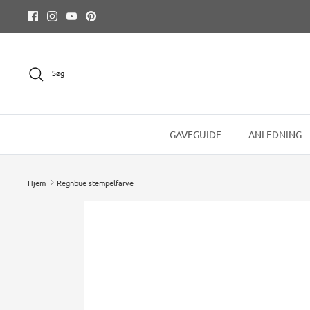
Hop
til
indhold
Søg
GAVEGUIDE
ANLEDNING
Hjem
Regnbue stempelfarve