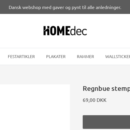
Dansk webshop med gaver og pynt til alle anledninger.
FESTARTIKLER
PLAKATER
RAMMER
WALLSTICKE
Regnbue stemp
69,00 DKK