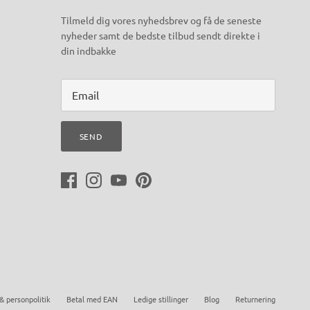
Tilmeld dig vores nyhedsbrev og få de seneste
nyheder samt de bedste tilbud sendt direkte i
din indbakke
SEND
& personpolitik
Betal med EAN
Ledige stillinger
Blog
Returnering