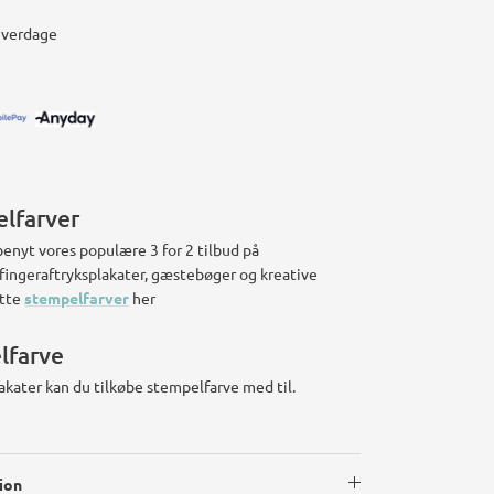
hverdage
elfarver
benyt vores populære 3 for 2 tilbud på
l fingeraftryksplakater, gæstebøger og kreative
otte
stempelfarver
her
lfarve
lakater kan du tilkøbe stempelfarve med til.
ion