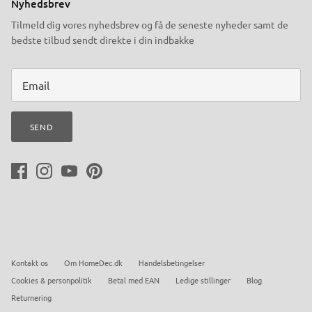
Nyhedsbrev
Tilmeld dig vores nyhedsbrev og få de seneste nyheder samt de
bedste tilbud sendt direkte i din indbakke
SEND
Kontakt os
Om HomeDec.dk
Handelsbetingelser
Cookies & personpolitik
Betal med EAN
Ledige stillinger
Blog
Returnering