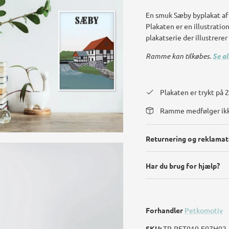
En smuk Sæby byplakat a
Plakaten er en illustration
plakatserie der illustrerer
Ramme kan tilkøbes.
Se a
Plakaten er trykt på
Ramme medfølger ik
Returnering og reklamat
Har du brug for hjælp?
Forhandler
Petkomotiv
SKU:
TR-PET010-E07H02