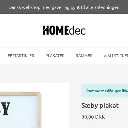
Dansk webshop med gaver og pynt til alle anledninger.
FESTARTIKLER
PLAKATER
RAMMER
WALLSTICKE
Ramme medfølger ikk
Sæby plakat
99,00 DKK