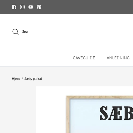
Hop
til
indhold
Søg
GAVEGUIDE
ANLEDNING
Hjem
Sæby plakat