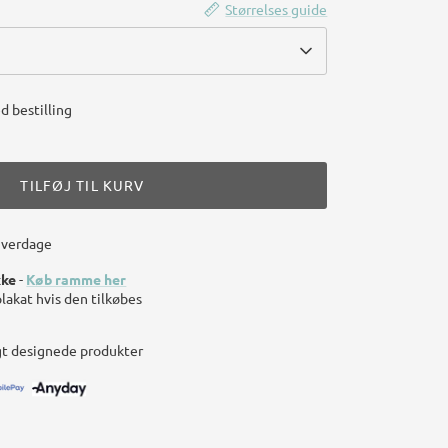
Størrelses guide
d bestilling
TILFØJ TIL KURV
hverdage
kke
-
Køb ramme her
plakat hvis den tilkøbes
gt designede produkter