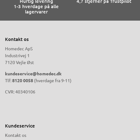
Hurtig levering
4,7 stjerner på Trustpilot
1-3 hverdage på alle
lagervarer
Kontakt os
Homedec ApS
Industrivej 1
7120 Vejle Øst
kundeservice@homedec.dk
Tlf:
8120 0058
(hverdage fra 9-11)
CVR: 40340106
Kundeservice
Kontakt os