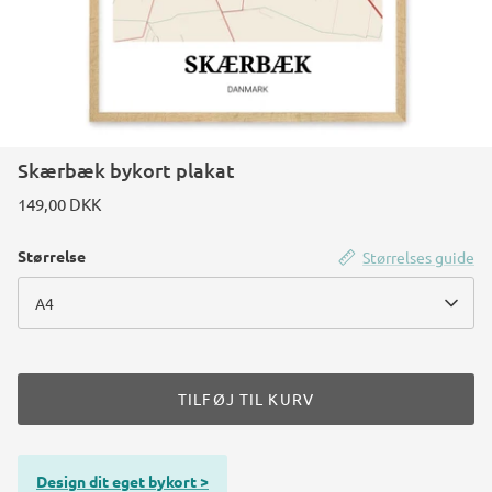
Skærbæk bykort plakat
149,00 DKK
Størrelse
Størrelses guide
A4
TILFØJ TIL KURV
Design dit eget bykort >