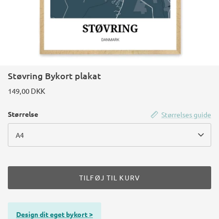
Konstruktions køretøj temafest
Rum temafest
Katte temafest
Støvring Bykort plakat
149,00 DKK
Størrelse
Størrelses guide
A4
TILFØJ TIL KURV
Design dit eget bykort >