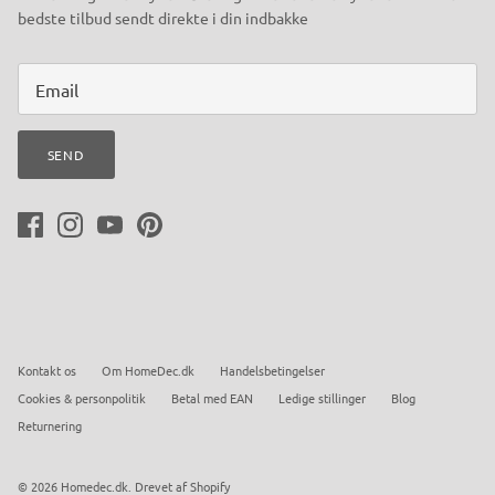
bedste tilbud sendt direkte i din indbakke
SEND
Kontakt os
Om HomeDec.dk
Handelsbetingelser
Cookies & personpolitik
Betal med EAN
Ledige stillinger
Blog
Returnering
© 2026
Homedec.dk
.
Drevet af Shopify