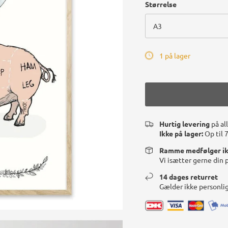
Størrelse
A3
1 på lager
Hurtig levering
på al
Ikke på lager:
Op til 
Ramme medfølger i
Vi isætter gerne din 
14 dages returret
Gælder ikke personli