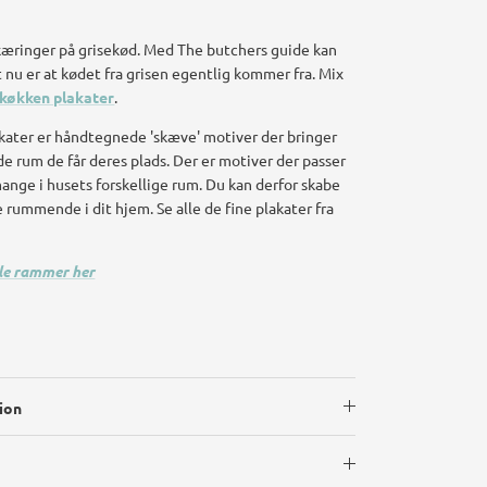
kæringer på grisekød. Med The butchers guide kan
 nu er at kødet fra grisen egentlig kommer fra. Mix
køkken plakater
.
ater er håndtegnede 'skæve' motiver der bringer
de rum de får deres plads. Der er motiver der passer
mange i husets forskellige rum. Du kan derfor skabe
ummende i dit hjem. Se alle de fine plakater fra
lle rammer her
ion