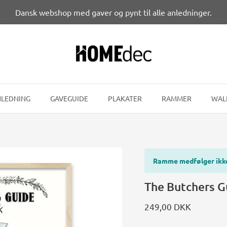
Dansk webshop med gaver og pynt til alle anledninger.
LEDNING
GAVEGUIDE
PLAKATER
RAMMER
WAL
Ramme medfølger ikk
The Butchers Gu
249,00 DKK