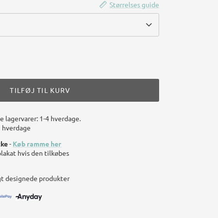
Størrelses guide
TILFØJ TIL KURV
le lagervarer: 1-4 hverdage.
7 hverdage
kke
-
Køb ramme her
plakat hvis den tilkøbes
gt designede produkter