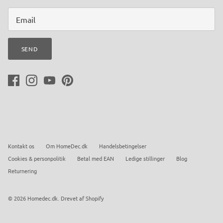
SEND
Kontakt os
Om HomeDec.dk
Handelsbetingelser
Cookies & personpolitik
Betal med EAN
Ledige stillinger
Blog
Returnering
© 2026
Homedec.dk
.
Drevet af Shopify