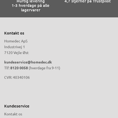
Hurtig levering
4,7 stjerner på Trustpilot
1-3 hverdage på alle
lagervarer
Kontakt os
Homedec ApS
Industrivej 1
7120 Vejle Øst
kundeservice@homedec.dk
Tlf:
8120 0058
(hverdage fra 9-11)
CVR: 40340106
Kundeservice
Kontakt os