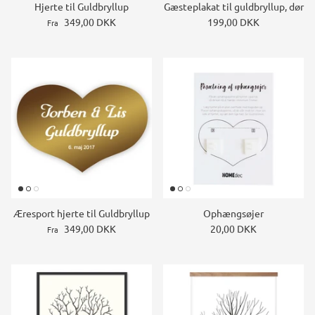
Hjerte til Guldbryllup
Gæsteplakat til guldbryllup, dør
Konstruktions køretøj temafest
349,00 DKK
199,00 DKK
Fra
Rum temafest
Katte temafest
Æresport hjerte til Guldbryllup
Ophængsøjer
349,00 DKK
20,00 DKK
Fra