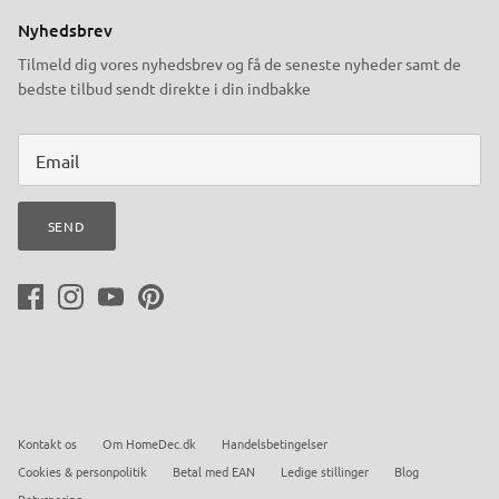
Nyhedsbrev
Tilmeld dig vores nyhedsbrev og få de seneste nyheder samt de
bedste tilbud sendt direkte i din indbakke
SEND
Kontakt os
Om HomeDec.dk
Handelsbetingelser
Cookies & personpolitik
Betal med EAN
Ledige stillinger
Blog
Returnering