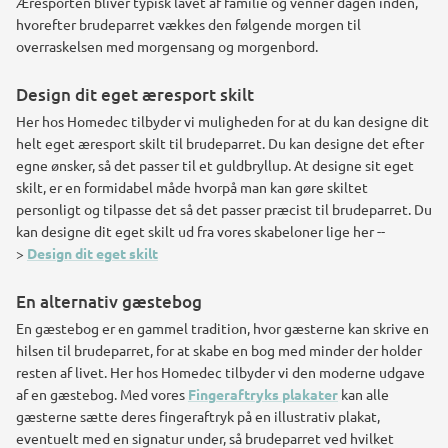
Æresporten bliver typisk lavet af familie og venner dagen inden,
hvorefter brudeparret vækkes den følgende morgen til
overraskelsen med morgensang og morgenbord.
Design dit eget æresport skilt
Her hos Homedec tilbyder vi muligheden for at du kan designe dit
helt eget æresport skilt til brudeparret. Du kan designe det efter
egne ønsker, så det passer til et guldbryllup. At designe sit eget
skilt, er en formidabel måde hvorpå man kan gøre skiltet
personligt og tilpasse det så det passer præcist til brudeparret. Du
kan designe dit eget skilt ud fra vores skabeloner lige her --
>
Design dit eget skilt
En alternativ gæstebog
En gæstebog er en gammel tradition, hvor gæsterne kan skrive en
hilsen til brudeparret, for at skabe en bog med minder der holder
resten af livet. Her hos Homedec tilbyder vi den moderne udgave
af en gæstebog. Med vores
Fingeraftryks plakater
kan alle
gæsterne sætte deres fingeraftryk på en illustrativ plakat,
eventuelt med en signatur under, så brudeparret ved hvilket