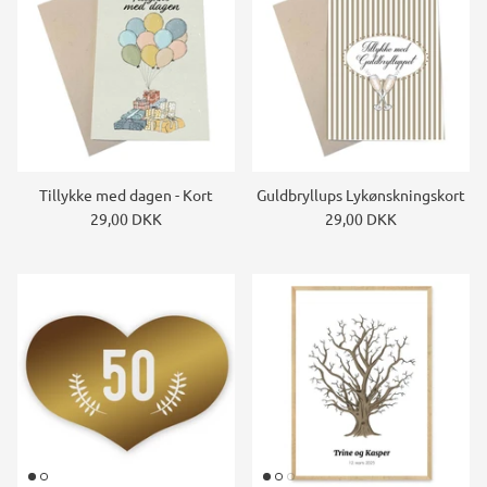
Tillykke med dagen - Kort
Guldbryllups Lykønskningskort
29,00 DKK
29,00 DKK