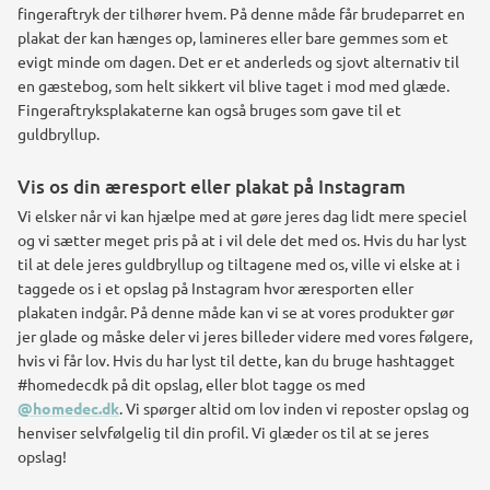
fingeraftryk der tilhører hvem. På denne måde får brudeparret en
plakat der kan hænges op, lamineres eller bare gemmes som et
evigt minde om dagen. Det er et anderleds og sjovt alternativ til
en gæstebog, som helt sikkert vil blive taget i mod med glæde.
Fingeraftryksplakaterne kan også bruges som gave til et
guldbryllup.
Vis os din æresport eller plakat på Instagram
Vi elsker når vi kan hjælpe med at gøre jeres dag lidt mere speciel
og vi sætter meget pris på at i vil dele det med os. Hvis du har lyst
til at dele jeres guldbryllup og tiltagene med os, ville vi elske at i
taggede os i et opslag på Instagram hvor æresporten eller
plakaten indgår. På denne måde kan vi se at vores produkter gør
jer glade og måske deler vi jeres billeder videre med vores følgere,
hvis vi får lov. Hvis du har lyst til dette, kan du bruge hashtagget
#homedecdk på dit opslag, eller blot tagge os med
@homedec.dk
. Vi spørger altid om lov inden vi reposter opslag og
henviser selvfølgelig til din profil. Vi glæder os til at se jeres
opslag!