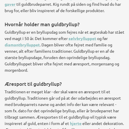
gaver
til guldbrudeparret. Kig rundt på siden og find hvad du har
brug for, eller bliv inspireret af de forskellige produkter.
Hvornår holder man guldbryllup?
Guldbryllup er en bryllupsdag som fejres når et ægteskab har stået
ved magt i 50 år. Det kommer efter
sølvbrylluppet
og før
diamantbrylluppet
. Dagen bliver ofte fejret med familie og
venner, alt efter familiens traditioner. Guldbryllup er en af de
største bryllupsdage, foruden den oprindelige bryllupsdag.
Guldbrylluppet bliver ofte fejret med æresport, morgensang og
morgenbord.
Æresport til guldbryllup?
Traditionen er meget klar - der skal være en æresport til et
guldbryllup. Traditionen går ud på at der udarbejdes en æresport
med brudeparrets navne og andet info der kan være relevant -
som fx. dato for det oprindelige bryllup, eller år brudeparret har
tilbragt sammen. Æresporten til et guldbryllup vil typisk være
inspireret af guld, enten i form af et
hjerte
eller andet dekoration.