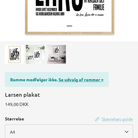
Konstruktions køretøj temafest
Rum temafest
Katte temafest
Ramme medfølger ikke.
Se udvalg af rammer >
Larsen plakat
149,00 DKK
Størrelse
Størrelses guide
A4