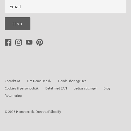
SEND
Kontakt os
Om HomeDec.dk
Handelsbetingelser
Cookies & personpolitik
Betal med EAN
Ledige stillinger
Blog
Returnering
© 2026
Homedec.dk
.
Drevet af Shopify