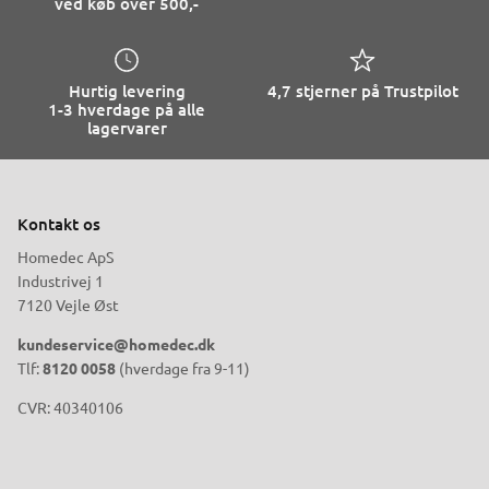
ved køb over 500,-
Hurtig levering
4,7 stjerner på Trustpilot
1-3 hverdage på alle
lagervarer
Kontakt os
Homedec ApS
Industrivej 1
7120 Vejle Øst
kundeservice@homedec.dk
Tlf:
8120 0058
(hverdage fra 9-11)
CVR: 40340106