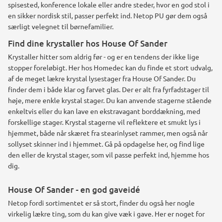
spisested, konference lokale eller andre steder, hvor en god stol i
en sikker nordisk stil, passer perfekt ind. Netop PU gør dem også
særligt velegnet til børnefamilier.
Find dine krystaller hos House Of Sander
Krystaller hitter som aldrig før - og er en tendens der ikke lige
stopper foreløbigt. Her hos Homedec kan du finde et stort udvalg,
af de meget lækre krystal lysestager fra House Of Sander. Du
finder dem i både klar og farvet glas. Der er alt fra fyrfadstager til
høje, mere enkle krystal stager. Du kan anvende stagerne stående
enkeltvis eller du kan lave en ekstravagant borddækning, med
forskellige stager. Krystal stagerne vil reflektere et smukt lys i
hjemmet, både når skæret fra stearinlyset rammer, men også når
sollyset skinner ind i hjemmet. Gå på opdagelse her, og find lige
den eller de krystal stager, som vil passe perfekt ind, hjemme hos
dig.
House Of Sander - en god gaveidé
Netop fordi sortimentet er så stort, finder du også her nogle
virkelig lækre ting, som du kan give væk i gave. Her er noget for