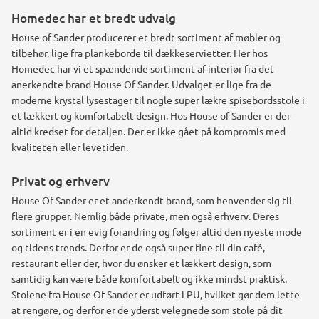
Homedec har et bredt udvalg
House of Sander producerer et bredt sortiment af møbler og
tilbehør, lige fra plankeborde til dækkeservietter. Her hos
Homedec har vi et spændende sortiment af interiør fra det
anerkendte brand House Of Sander. Udvalget er lige fra de
moderne krystal lysestager til nogle super lækre spisebordsstole i
et lækkert og komfortabelt design. Hos House of Sander er der
altid kredset for detaljen. Der er ikke gået på kompromis med
kvaliteten eller levetiden.
Privat og erhverv
House Of Sander er et anderkendt brand, som henvender sig til
flere grupper. Nemlig både private, men også erhverv. Deres
sortiment er i en evig forandring og følger altid den nyeste mode
og tidens trends. Derfor er de også super fine til din café,
restaurant eller der, hvor du ønsker et lækkert design, som
samtidig kan være både komfortabelt og ikke mindst praktisk.
Stolene fra House Of Sander er udført i PU, hvilket gør dem lette
at rengøre, og derfor er de yderst velegnede som stole på dit