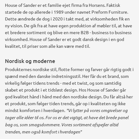
House of Sander er et familie ejet firma fra Horsens. Faktisk
startede de op allerede i 1989 under navnet Preform Furniture.
Dette ændrede de dog i 2020 i takt med, at virksomheden fik en
ny vision. De gik fra at have egen produktion af møbler til, at have
et bredere sortiment og blive en mere B2B - business to business
virksomhed. House of Sander er et godt dansk design i en god
kvalitet, til priser som alle kan være med til.
Nordisk og moderne
Produkternes nordiske stil, flotte former og farver går rigtig godt i
spænd med den danske indretningsstil. Her får du et brand, som
virkelig følger tidens trends - med et twist, og som samtidig
skabet et produkt i et tidsløst design. Hos House of Sander går
god kvalitet hånd i hånd med den nordiske design. Du får altså her
et produkt, som følger tiden trends, går op i kvaliteten og ikke
mindst komforten i hverdagen.
"Vi lytter på vores omgivelser og
tager alle idéer til os. For os er det vigtigt, at have det brede panel
bag os, som smagsdommere. Vores sortiment afspejler altid
trenden, men også komfort i hverdagen"