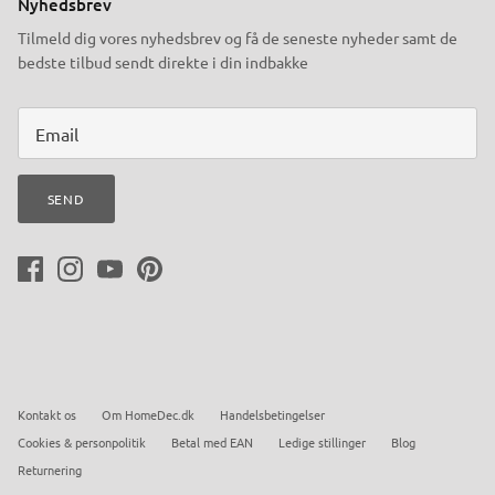
Nyhedsbrev
Tilmeld dig vores nyhedsbrev og få de seneste nyheder samt de
bedste tilbud sendt direkte i din indbakke
SEND
Kontakt os
Om HomeDec.dk
Handelsbetingelser
Cookies & personpolitik
Betal med EAN
Ledige stillinger
Blog
Returnering