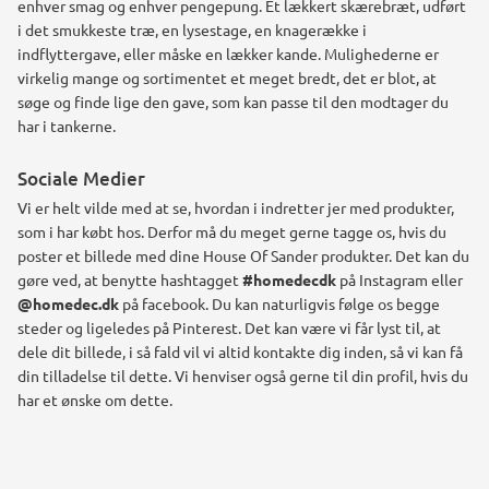
enhver smag og enhver pengepung. Et lækkert skærebræt, udført
i det smukkeste træ, en lysestage, en knagerække i
indflyttergave, eller måske en lækker kande. Mulighederne er
virkelig mange og sortimentet et meget bredt, det er blot, at
søge og finde lige den gave, som kan passe til den modtager du
har i tankerne.
Sociale Medier
Vi er helt vilde med at se, hvordan i indretter jer med produkter,
som i har købt hos. Derfor må du meget gerne tagge os, hvis du
poster et billede med dine House Of Sander produkter. Det kan du
gøre ved, at benytte hashtagget
#homedecdk
på Instagram eller
@homedec.dk
på facebook. Du kan naturligvis følge os begge
steder og ligeledes på Pinterest. Det kan være vi får lyst til, at
dele dit billede, i så fald vil vi altid kontakte dig inden, så vi kan få
din tilladelse til dette. Vi henviser også gerne til din profil, hvis du
har et ønske om dette.