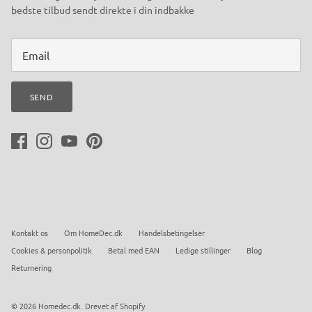
bedste tilbud sendt direkte i din indbakke
SEND
Kontakt os
Om HomeDec.dk
Handelsbetingelser
Cookies & personpolitik
Betal med EAN
Ledige stillinger
Blog
Returnering
© 2026
Homedec.dk
.
Drevet af Shopify