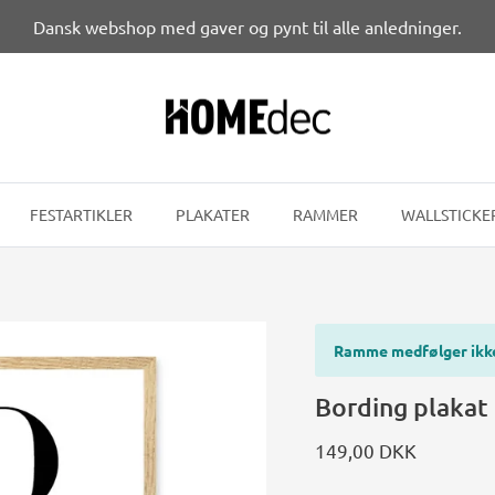
Dansk webshop med gaver og pynt til alle anledninger.
FESTARTIKLER
PLAKATER
RAMMER
WALLSTICKE
Ramme medfølger ikk
Bording plakat
149,00 DKK