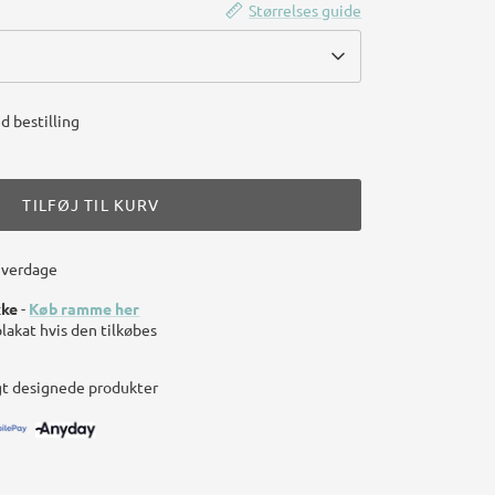
Størrelses guide
d bestilling
TILFØJ TIL KURV
hverdage
kke
-
Køb ramme her
plakat hvis den tilkøbes
gt designede produkter