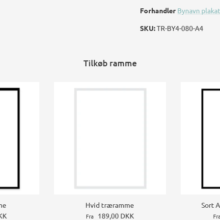
Forhandler
Bynavn plaka
SKU:
TR-BY4-080-A4
Tilkøb ramme
me
Hvid træramme
Sort 
KK
189,00 DKK
Fra
Fr