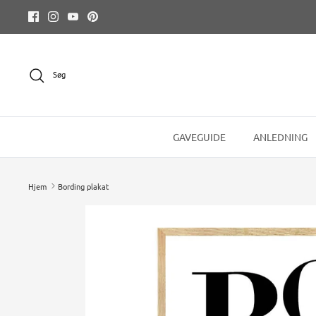
Hop
til
indhold
Søg
GAVEGUIDE
ANLEDNING
Hjem
Bording plakat