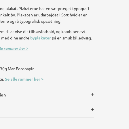
ng plakat. Plakaterne har en særpræget typografi
enkelt by. Plakaten er udarbejdet i Sort hvid er er
erne og rå typografisk opsætning.
m til at vise dit tilhørsforhold, og kombiner evt.
t med dine andre
byplakater
på en smuk billedvæg.
lle rammer her >
 230g Mat Fotopapir
ke.
Se alle rammer her >
ion