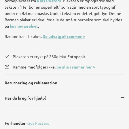
børneplakater
fra
Kids Posters
. Plakaten er typografisk med
teksten "Her bor en superhelt" som står med en sort typografi
under en Batman maske. Under teksten er det et gult lyn. Denne
Batman plakat er ideel for alle de små superhelte som skal hyldes
på
børneværelset
.
Ramme kan tilkøbes.
Se udvalg af rammer >
Plakaten er trykt på 230g Mat Fotopapir
Ramme medfølger ikke.
Se alle rammer her >
Returnering og reklamation
Har du brug for hjælp?
Forhandler
Kids Posters